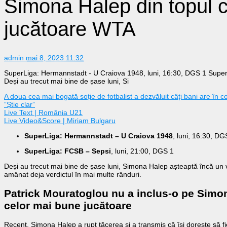
Simona Halep din topul 
jucătoare WTA
admin
mai 8, 2023 11:32
SuperLiga: Hermannstadt - U Craiova 1948, luni, 16:30, DGS 1 Super
Deși au trecut mai bine de șase luni, Si
A doua cea mai bogată soție de fotbalist a dezvăluit câți bani are în con
”Știe clar”
Live Text | România U21
Live Video&Score | Miriam Bulgaru
SuperLiga: Hermannstadt – U Craiova 1948
, luni, 16:30, DG
SuperLiga: FCSB – Sepsi
, luni, 21:00, DGS 1
Deși au trecut mai bine de șase luni, Simona Halep așteaptă încă un ve
amânat deja verdictul în mai multe rânduri.
Patrick Mouratoglou nu a inclus-o pe Simo
celor mai bune jucătoare
Recent, Simona Halep a rupt tăcerea și a transmis că își dorește să f