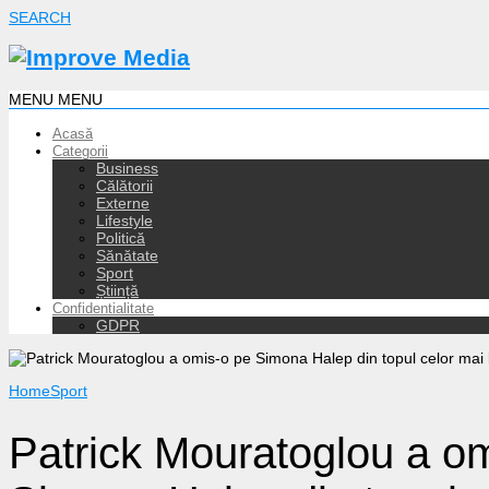
SEARCH
MENU
MENU
Acasă
Categorii
Business
Călătorii
Externe
Lifestyle
Politică
Sănătate
Sport
Știință
Confidentialitate
GDPR
Home
Sport
Patrick Mouratoglou a o