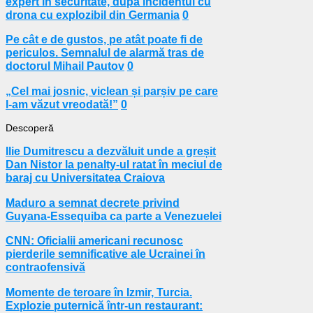
expert în securitate, după incidentul cu
drona cu explozibil din Germania
0
Pe cât e de gustos, pe atât poate fi de
periculos. Semnalul de alarmă tras de
doctorul Mihail Pautov
0
„Cel mai josnic, viclean și parșiv pe care
l-am văzut vreodată!”
0
Descoperă
Ilie Dumitrescu a dezvăluit unde a greșit
Dan Nistor la penalty-ul ratat în meciul de
baraj cu Universitatea Craiova
Maduro a semnat decrete privind
Guyana-Essequiba ca parte a Venezuelei
CNN: Oficialii americani recunosc
pierderile semnificative ale Ucrainei în
contraofensivă
Momente de teroare în Izmir, Turcia.
Explozie puternică într-un restaurant: