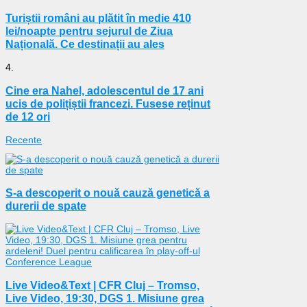
Turiștii români au plătit în medie 410
lei/noapte pentru sejurul de Ziua
Națională. Ce destinații au ales
4.
Cine era Nahel, adolescentul de 17 ani
ucis de polițiștii francezi. Fusese reținut
de 12 ori
Recente
S-a descoperit o nouă cauză genetică a
durerii de spate
Live Video&Text | CFR Cluj – Tromso,
Live Video, 19:30, DGS 1. Misiune grea