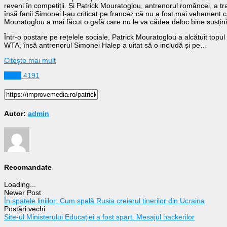
reveni în competiții. Și Patrick Mouratoglou, antrenorul româncei, a t
însă fanii Simonei l-au criticat pe francez că nu a fost mai vehement c
Mouratoglou a mai făcut o gafă care nu le va cădea deloc bine susțin
Într-o postare pe rețelele sociale, Patrick Mouratoglou a alcătuit topul 
WTA, însă antrenorul Simonei Halep a uitat să o includă și pe…
Citeşte mai mult
Sport
4191
Autor:
admin
Recomandate
Loading...
Newer Post
În spatele liniilor: Cum spală Rusia creierul tinerilor din Ucraina
Postări vechi
Site-ul Ministerului Educației a fost spart. Mesajul hackerilor