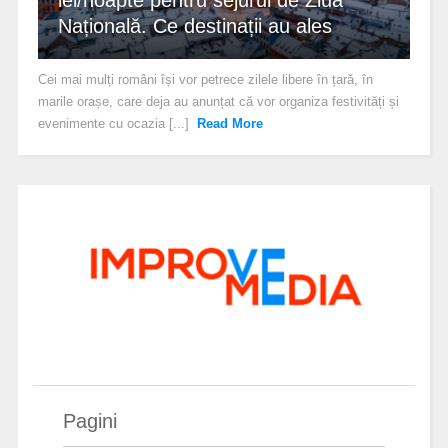
lei/noapte pentru sejurul de Ziua
Națională. Ce destinații au ales
Cei mai mulți români își vor petrece zilele libere în țară, în
marile orașe, care deja au anunțat că vor organiza festivități și
evenimente cu ocazia [...]
Read More
Pagini