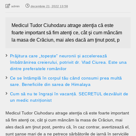
admin
decembrie 21, 2022 13:58
Medicul Tudor Ciuhodaru atrage atenţia că este
foarte important să fim atenţi ce, cât şi cum mâncăm
la masa de Crăciun, mai ales dacă am ţinut post, p
Prăjitura care „topește” neuronii și accelerează
îmbătrânirea creierului, potrivit dr. Vlad Ciurea. Este una
dintre preferatele românilor
Ce se întâmplă în corpul tău când consumi prea multă
sare. Beneficiile din sarea de Himalaya
Cum să nu te îngrași în vacanță. SECRETUL dezvăluit de
un medic nutriționist
Medicul Tudor Ciuhodaru atrage atenţia că este foarte important
să fim atenţi ce, cât şi cum mâncăm la masa de Crăciun, mai
ales dacă am ţinut post, pentru că, în caz contrar, avertizează el,
sunt şanse mari de a ne petrece sărbătorile de iarnă în serviciile