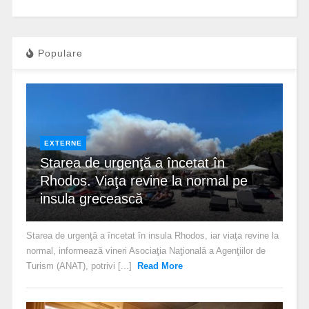
Populare
EXTERNE
Starea de urgenţă a încetat în
Rhodos. Viaţa revine la normal pe
insula grecească
Starea de urgenţă a încetat în insula Rhodos, iar viaţa revine la
normal, informează vineri Asociaţia Naţională a Agenţiilor de
Turism (ANAT), potrivi [...]
Read More