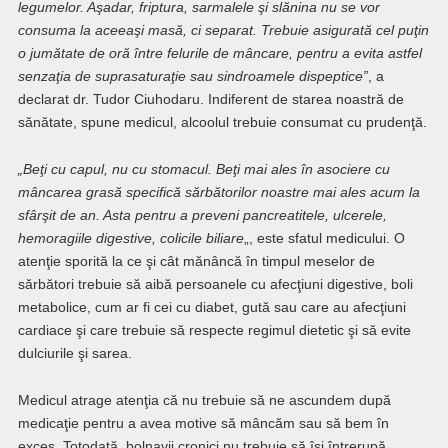
legumelor. Aşadar, friptura, sarmalele şi slănina nu se vor
consuma la aceeaşi masă, ci separat. Trebuie asigurată cel puţin
o jumătate de oră între felurile de mâncare, pentru a evita astfel
senzaţia de suprasaturaţie sau sindroamele dispeptice”
, a
declarat dr. Tudor Ciuhodaru. Indiferent de starea noastră de
sănătate, spune medicul, alcoolul trebuie consumat cu prudenţă.
„Beţi cu capul, nu cu stomacul. Beţi mai ales în asociere cu
mâncarea grasă specifică sărbătorilor noastre mai ales acum la
sfârşit de an. Asta pentru a preveni pancreatitele, ulcerele,
hemoragiile digestive, colicile biliare
„, este sfatul medicului. O
atenţie sporită la ce şi cât mănâncă în timpul meselor de
sărbători trebuie să aibă persoanele cu afecţiuni digestive, boli
metabolice, cum ar fi cei cu diabet, gută sau care au afecţiuni
cardiace şi care trebuie să respecte regimul dietetic şi să evite
dulciurile şi sarea.
Medicul atrage atenţia că nu trebuie să ne ascundem după
medicaţie pentru a avea motive să mâncăm sau să bem în
exces. Totodată, bolnavii cronici nu trebuie să îşi întrerupă