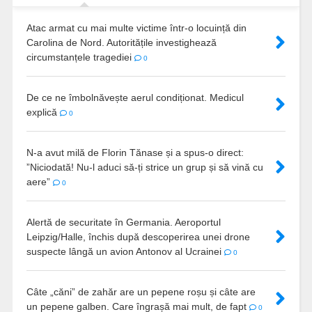
Atac armat cu mai multe victime într-o locuință din
Carolina de Nord. Autoritățile investighează
circumstanțele tragediei
0
De ce ne îmbolnăvește aerul condiționat. Medicul
explică
0
N-a avut milă de Florin Tănase și a spus-o direct:
”Niciodată! Nu-l aduci să-ți strice un grup și să vină cu
aere”
0
Alertă de securitate în Germania. Aeroportul
Leipzig/Halle, închis după descoperirea unei drone
suspecte lângă un avion Antonov al Ucrainei
0
Câte „căni” de zahăr are un pepene roșu și câte are
un pepene galben. Care îngrașă mai mult, de fapt
0