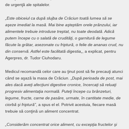
de urgenţă ale spitalelor.
„Este obiceiul ca după slujba de Crăciun toată lumea să se
aşeze imediat la masă. Mai bine aşteptăm orele prânzului, iar
alimentele trebuie introduse treptat, nu toate deodată. Adică
putem începe cu o salată de crudităţi, o garnitură de legume
făcute la grătar, asezonate cu friptură, o felie de ananas crud, nu
din conservă. Astfel este facilitată digestia
„, a explicat, pentru
Agerpres, dr. Tudor Ciuhodaru.
Medicul recomandă celor care au ţinut post să fie precauţi atunci
când se aşază la masa de Crăciun. „
După perioada de post, mai
ales dacă aveţi afecţiuni digestive cronice, încercaţi să reluaţi
progresiv alimentaţia normală. Puteţi începe cu brânzeturi,
legume, fructe, carne de pasăre, urmate, în cantitate medie, de
ciorbă şi friptură”
, a spus el el. Potrivit acestuia, fiecare masă
trebuie să conţină un aliment concentrat.
„Considerăm concentrat orice aliment, cu excepţia fructelor şi