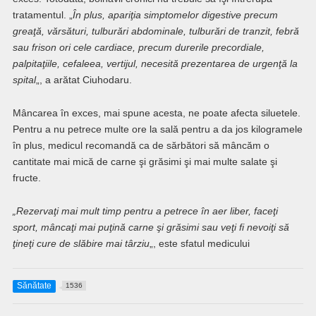
tratamentul. „
În plus, apariţia simptomelor digestive precum
greaţă, vărsături, tulburări abdominale, tulburări de tranzit, febră
sau frison ori cele cardiace, precum durerile precordiale,
palpitaţiile, cefaleea, vertijul, necesită prezentarea de urgenţă la
spital
„, a arătat Ciuhodaru.
Mâncarea în exces, mai spune acesta, ne poate afecta siluetele.
Pentru a nu petrece multe ore la sală pentru a da jos kilogramele
în plus, medicul recomandă ca de sărbători să mâncăm o
cantitate mai mică de carne şi grăsimi şi mai multe salate şi
fructe.
„Rezervaţi mai mult timp pentru a petrece în aer liber, faceţi
sport, mâncaţi mai puţină carne şi grăsimi sau veţi fi nevoiţi să
ţineţi cure de slăbire mai târziu
„, este sfatul medicului
Sănătate
1536