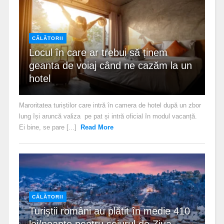
CĂLĂTORII
Locul în care ar trebui să ținem
geanta de voiaj când ne cazăm la un
hotel
Maroritatea turiștilor care intră în camera de hotel după un zbor
lung își aruncă valiza pe pat și intră oficial în modul vacanță.
Ei bine, se pare [...]
Read More
CĂLĂTORII
Turiștii români au plătit în medie 410