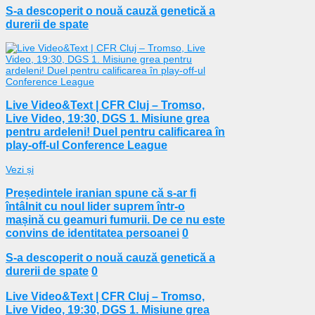
S-a descoperit o nouă cauză genetică a
durerii de spate
Live Video&Text | CFR Cluj – Tromso,
Live Video, 19:30, DGS 1. Misiune grea
pentru ardeleni! Duel pentru calificarea în
play-off-ul Conference League
Vezi și
Președintele iranian spune că s-ar fi
întâlnit cu noul lider suprem într-o
mașină cu geamuri fumurii. De ce nu este
convins de identitatea persoanei
0
S-a descoperit o nouă cauză genetică a
durerii de spate
0
Live Video&Text | CFR Cluj – Tromso,
Live Video, 19:30, DGS 1. Misiune grea