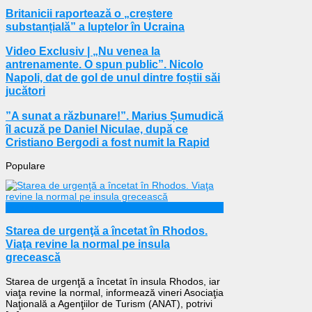
Britanicii raportează o „creștere
substanțială” a luptelor în Ucraina
Video Exclusiv | „Nu venea la
antrenamente. O spun public”. Nicolo
Napoli, dat de gol de unul dintre foștii săi
jucători
”A sunat a răzbunare!”. Marius Șumudică
îl acuză pe Daniel Niculae, după ce
Cristiano Bergodi a fost numit la Rapid
Populare
Externe
Starea de urgenţă a încetat în Rhodos.
Viaţa revine la normal pe insula
grecească
Starea de urgenţă a încetat în insula Rhodos, iar
viaţa revine la normal, informează vineri Asociaţia
Naţională a Agenţiilor de Turism (ANAT), potrivi