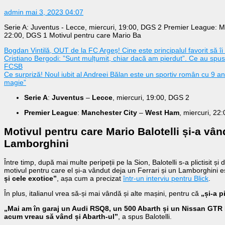
admin
mai 3, 2023 04:07
Serie A: Juventus - Lecce, miercuri, 19:00, DGS 2 Premier League: M
22:00, DGS 1 Motivul pentru care Mario Ba
Bogdan Vintilă, OUT de la FC Argeș! Cine este principalul favorit să îi
Cristiano Bergodi: ”Sunt mulțumit, chiar dacă am pierdut”. Ce au spus N
FCSB
Ce surpriză! Noul iubit al Andreei Bălan este un sportiv român cu 9 an
magie”
Serie A
:
Juventus
–
Lecce
, miercuri, 19:00, DGS 2
Premier League
:
Manchester City
–
West Ham
, miercuri, 22
Motivul pentru care Mario Balotelli și-a vân
Lamborghini
Între timp, după mai multe peripeții pe la Sion, Balotelli s-a plictisit ș
motivul pentru care el și-a vândut deja un Ferrari și un Lamborghini 
și cele exotice”
, așa cum a precizat
într-un interviu pentru Blick
.
În plus, italianul vrea să-și mai vândă și alte mașini, pentru că
„și-a 
„Mai am în garaj un Audi RSQ8, un 500 Abarth și un Nissan GTR 
acum vreau să vând și Abarth-ul”
, a spus Balotelli.