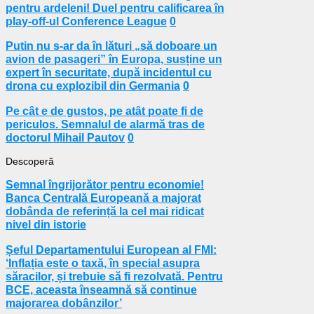
pentru ardeleni! Duel pentru calificarea în
play-off-ul Conference League
0
Putin nu s-ar da în lături „să doboare un
avion de pasageri” în Europa, susține un
expert în securitate, după incidentul cu
drona cu explozibil din Germania
0
Pe cât e de gustos, pe atât poate fi de
periculos. Semnalul de alarmă tras de
doctorul Mihail Pautov
0
Descoperă
Semnal îngrijorător pentru economie!
Banca Centrală Europeană a majorat
dobânda de referință la cel mai ridicat
nivel din istorie
Șeful Departamentului European al FMI:
‘Inflația este o taxă, în special asupra
săracilor, și trebuie să fi rezolvată. Pentru
BCE, aceasta înseamnă să continue
majorarea dobânzilor’