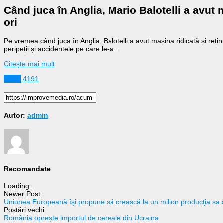
Când juca în Anglia, Mario Balotelli a avut 
ori
Pe vremea când juca în Anglia, Balotelli a avut mașina ridicată și reți
peripeții și accidentele pe care le-a…
Citeşte mai mult
Sport
4191
Autor:
admin
Recomandate
Loading...
Newer Post
Uniunea Europeană îşi propune să crească la un milion producţia sa
Postări vechi
România oprește importul de cereale din Ucraina