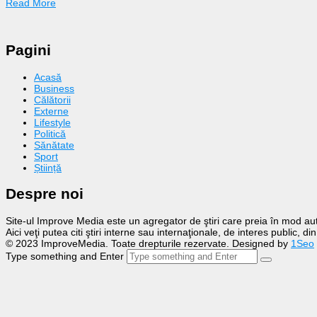
Read More
Pagini
Acasă
Business
Călătorii
Externe
Lifestyle
Politică
Sănătate
Sport
Știință
Despre noi
Site-ul Improve Media este un agregator de ştiri care preia în mod auto
Aici veţi putea citi ştiri interne sau internaţionale, de interes public, d
© 2023 ImproveMedia. Toate drepturile rezervate. Designed by
1Seo
Type something and Enter