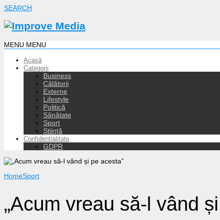
SEARCH
MENU
MENU
Acasă
Categorii
Business
Călătorii
Externe
Lifestyle
Politică
Sănătate
Sport
Știință
Confidentialitate
GDPR
Home
Sport
„Acum vreau să-l vând și