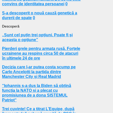
convins de identitatea persoanei
0
S-a descoperit o nouă cauză genetică a
durerii de spate
0
Descoperă
„Sunt cel puţin trei opţiuni. Poate fi şi
aceasta o opţiune”
Pierderi grele pentru armata rusă. Forţele
ucrainene au respins circa 50 de atacuri
în ultimele 24 de ore
Decizia care l-ar putea costa scump pe
Carlo Ancelotti la partida dintre
Manchester City și Real Madrid
“Iohannis s-a dus la Biden să obțină
funcția la NATO și a plecat cu
promisiunea de a dona SISTEMUL
Patriot“
Trei cuvinte! Ce a titrat L’Equipe, după