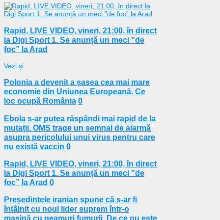
Rapid, LIVE VIDEO, vineri, 21:00, în direct
la Digi Sport 1. Se anunță un meci ”de
foc” la Arad
Vezi și
Polonia a devenit a șasea cea mai mare
economie din Uniunea Europeană. Ce
loc ocupă România
0
Ebola s-ar putea răspândi mai rapid de la
mutații. OMS trage un semnal de alarmă
asupra pericolului unui virus pentru care
nu există vaccin
0
Rapid, LIVE VIDEO, vineri, 21:00, în direct
la Digi Sport 1. Se anunță un meci ”de
foc” la Arad
0
Președintele iranian spune că s-ar fi
întâlnit cu noul lider suprem într-o
mașină cu geamuri fumurii. De ce nu este