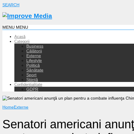
SEARCH
MENU
MENU
Acasă
Categorii
Business
Călătorii
Externe
Lifestyle
Politică
Sănătate
Sport
Știință
Confidentialitate
GDPR
Home
Externe
Senatori americani anunţ