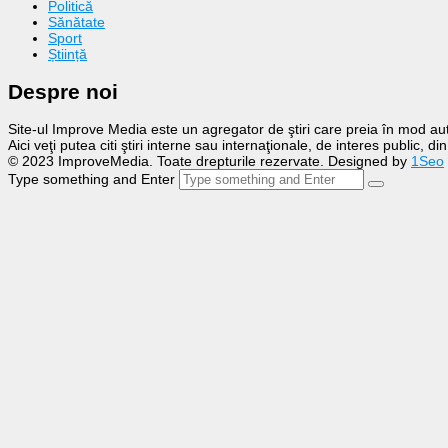
Politică
Sănătate
Sport
Știință
Despre noi
Site-ul Improve Media este un agregator de ştiri care preia în mod auto
Aici veţi putea citi ştiri interne sau internaţionale, de interes public, d
© 2023 ImproveMedia. Toate drepturile rezervate. Designed by
1Seo
Type something and Enter