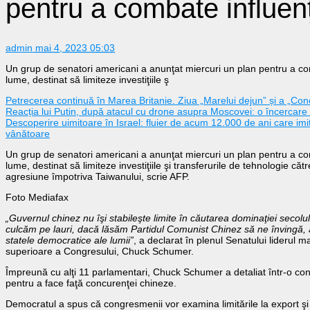
pentru a combate influen
admin
mai 4, 2023 05:03
Un grup de senatori americani a anunţat miercuri un plan pentru a co
lume, destinat să limiteze investiţiile ş
Petrecerea continuă în Marea Britanie. Ziua „Marelui dejun” și a „Con
Reacția lui Putin, după atacul cu drone asupra Moscovei: o încercare d
Descoperire uimitoare în Israel: fluier de acum 12.000 de ani care imita
vânătoare
Un grup de senatori americani a anunţat miercuri un plan pentru a co
lume, destinat să limiteze investiţiile şi transferurile de tehnologie căt
agresiune împotriva Taiwanului, scrie AFP.
Foto Mediafax
„Guvernul chinez nu îşi stabileşte limite în căutarea dominaţiei secolul
culcăm pe lauri, dacă lăsăm Partidul Comunist Chinez să ne învingă,
statele democratice ale lumii”
, a declarat în plenul Senatului liderul 
superioare a Congresului, Chuck Schumer.
Împreună cu alţi 11 parlamentari, Chuck Schumer a detaliat într-o con
pentru a face faţă concurenţei chineze.
Democratul a spus că congresmenii vor examina limitările la export şi