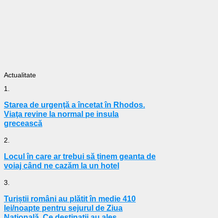
Actualitate
1.
Starea de urgenţă a încetat în Rhodos.
Viaţa revine la normal pe insula
grecească
2.
Locul în care ar trebui să ținem geanta de
voiaj când ne cazăm la un hotel
3.
Turiștii români au plătit în medie 410
lei/noapte pentru sejurul de Ziua
Națională. Ce destinații au ales