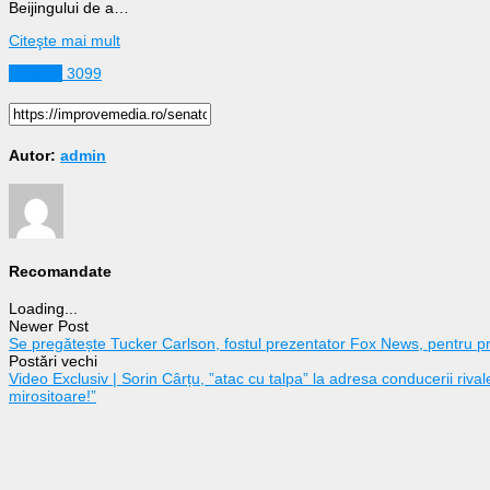
Beijingului de a…
Citeşte mai mult
Externe
3099
Autor:
admin
Recomandate
Loading...
Newer Post
Se pregătește Tucker Carlson, fostul prezentator Fox News, pentru pr
Postări vechi
Video Exclusiv | Sorin Cârțu, ”atac cu talpa” la adresa conducerii rival
mirositoare!”