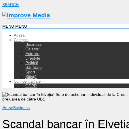
SEARCH
MENU
MENU
Acasă
Categorii
Business
Călătorii
Externe
Lifestyle
Politică
Sănătate
Sport
Știință
Confidentialitate
GDPR
Home
Business
Scandal bancar în Elveți