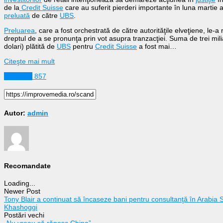
de la
Credit Suisse
care au suferit pierderi importante în luna martie 
preluată
de către
UBS
.
Preluarea
, care a fost orchestrată de către autorităţile elveţiene, le-a
dreptul de a se pronunţa prin vot asupra tranzacţiei. Suma de trei mili
dolari) plătită de
UBS
pentru
Credit Suisse
a fost mai…
Citeşte mai mult
Business
857
Autor:
admin
Recomandate
Loading...
Newer Post
Tony Blair a continuat să încaseze bani pentru consultanţă în Arabia S
Khashoggi
Postări vechi
„Nu vreau să rănesc China”