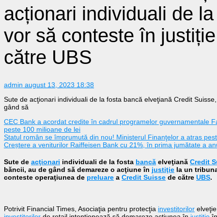
acționari individuali de l
vor să conteste în justiți
către UBS
admin
august 13, 2023 18:38
Sute de acţionari individuali de la fosta bancă elveţiană Credit Suisse, i
gând să
CEC Bank a acordat credite în cadrul programelor guvernamentale Fam
peste 100 milioane de lei
Statul român se împrumută din nou! Ministerul Finanţelor a atras peste
Creștere a veniturilor Raiffeisen Bank cu 21%, în prima jumătate a an
Sute de
acţionari
individuali de la fosta
bancă
elveţiană
Credit S
băncii, au de gând să demareze o acţiune în
justiţie
la un tribuna
conteste operaţiunea de
preluare
a
Credit Suisse
de către
UBS
.
Potrivit Financial Times, Asociaţia pentru protecţia
investitorilor
elveţie
investitorilor
de retail intenţionează să demareze acţiunea în
justiţie
în