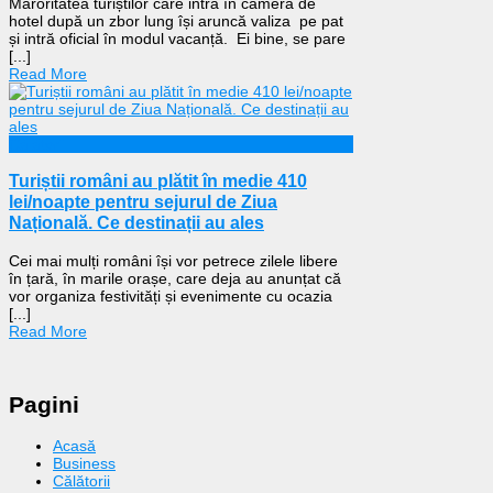
Maroritatea turiștilor care intră în camera de
hotel după un zbor lung își aruncă valiza pe pat
și intră oficial în modul vacanță. Ei bine, se pare
[...]
Read More
Călătorii
Turiștii români au plătit în medie 410
lei/noapte pentru sejurul de Ziua
Națională. Ce destinații au ales
Cei mai mulți români își vor petrece zilele libere
în țară, în marile orașe, care deja au anunțat că
vor organiza festivități și evenimente cu ocazia
[...]
Read More
Pagini
Acasă
Business
Călătorii