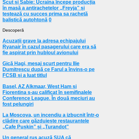
Scut și Sabie: Ucraina începe producția
în masă a antirachetelor „Freyja” și
testează cu succes prima sa rachetă
balistică autohtonă
0
Descoperă
Acuzații grave la adresa echipajului
Ryanair în cazul pasagerului care era să
fie aspirat prin hubloul avionului
Gică Hagi, mesaj scurt pentru Ilie
Dumitrescu după ce Farul a învins-o pe
FCSB și a luat titlul
Basel, AZ Alkmaar, West Ham și
Fiorentina s-au calificat în semifinalele
Conference League. În două meciuri au
fost pelungiri
La Moscova, un incendiu a izbucnit într-o
clădire care găzduiește restaurantele
„Cafe Pușkin” și „Turandot”
Un general rus acuză SUA că