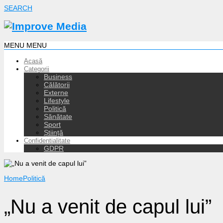
SEARCH
MENU
MENU
Acasă
Categorii
Business
Călătorii
Externe
Lifestyle
Politică
Sănătate
Sport
Știință
Confidentialitate
GDPR
Home
Politică
„Nu a venit de capul lui”