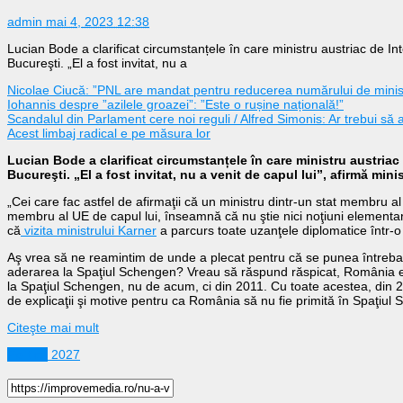
admin
mai 4, 2023 12:38
Lucian Bode a clarificat circumstanțele în care ministru austriac de In
Bucureşti. „El a fost invitat, nu a
Nicolae Ciucă: ”PNL are mandat pentru reducerea numărului de ministe
Iohannis despre ”azilele groazei”: ”Este o rușine națională!”
Scandalul din Parlament cere noi reguli / Alfred Simonis: Ar trebui să 
Acest limbaj radical e pe măsura lor
Lucian Bode a clarificat circumstanțele în care ministru austriac 
Bucureşti. „El a fost invitat, nu a venit de capul lui”, afirmă minis
„Cei care fac astfel de afirmaţii că un ministru dintr-un stat membru al U
membru al UE de capul lui, înseamnă că nu ştie nici noţiuni elementar
că
vizita ministrului Karner
a parcurs toate uzanţele diplomatice într-o a
Aş vrea să ne reamintim de unde a plecat pentru că se punea întreb
aderarea la Spaţiul Schengen? Vreau să răspund răspicat, România es
la Spaţiul Schengen, nu de acum, ci din 2011. Cu toate acestea, din 20
de explicaţii şi motive pentru ca România să nu fie primită în Spaţi
Citeşte mai mult
Politică
2027