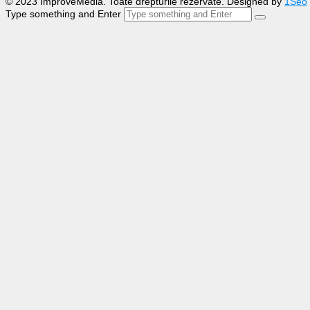
© 2023 ImproveMedia. Toate drepturile rezervate. Designed by
1Seo
Type something and Enter