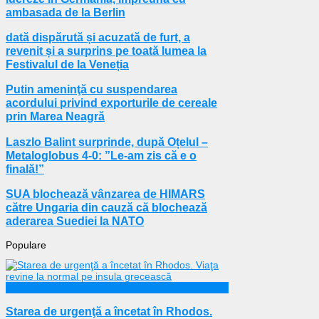
ambasada de la Berlin
dată dispărută și acuzată de furt, a
revenit și a surprins pe toată lumea la
Festivalul de la Veneția
Putin ameninţă cu suspendarea
acordului privind exporturile de cereale
prin Marea Neagră
Laszlo Balint surprinde, după Oțelul –
Metaloglobus 4-0: ”Le-am zis că e o
finală!”
SUA blochează vânzarea de HIMARS
către Ungaria din cauză că blochează
aderarea Suediei la NATO
Populare
Externe
Starea de urgenţă a încetat în Rhodos.