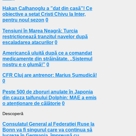
Hakan Calhanoglu a ”dat din casă”! Ce
obiective a setat Cristi Chivu la Inter,
pentru noul sezon
0
Tensiuni în Marea Neagră: Turcia
restricționează tranzitul navelor după
escaladarea atacurilor
0
Americancă uluită după ce a comandat
medicamente din străinătate. „Sistemul
nostru e o glumă!”
0
CFR Cluj are antrenor: Marius Șumudică!
0
Peste 500 de zboruri anulate în Japonia
din cauza taifunului Dolphin: MAE a emis
o atenționare de călătorie
0
Descoperă
Consulatul General al Federației Ruse la
Bonn va fi singurul care va continua să
lucreze în Germania, împreună cu