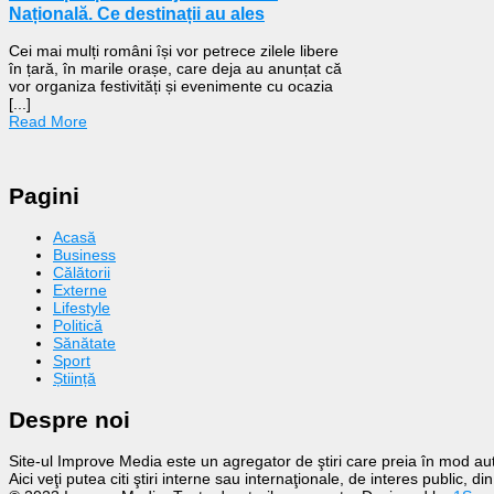
Națională. Ce destinații au ales
Cei mai mulți români își vor petrece zilele libere
în țară, în marile orașe, care deja au anunțat că
vor organiza festivități și evenimente cu ocazia
[...]
Read More
Pagini
Acasă
Business
Călătorii
Externe
Lifestyle
Politică
Sănătate
Sport
Știință
Despre noi
Site-ul Improve Media este un agregator de ştiri care preia în mod auto
Aici veţi putea citi ştiri interne sau internaţionale, de interes public, d