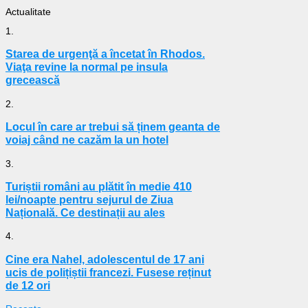
Actualitate
1.
Starea de urgenţă a încetat în Rhodos.
Viaţa revine la normal pe insula
grecească
2.
Locul în care ar trebui să ținem geanta de
voiaj când ne cazăm la un hotel
3.
Turiștii români au plătit în medie 410
lei/noapte pentru sejurul de Ziua
Națională. Ce destinații au ales
4.
Cine era Nahel, adolescentul de 17 ani
ucis de polițiștii francezi. Fusese reținut
de 12 ori