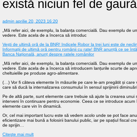
există niciun fel de gaură
admin
aprilie 20, 2023 16:20
„Mă refer aici, de exemplu, la balanța comercială. Dau exemplu de un t
vedere. Este acela de a încerca să introduc
Vești de ultimă oră de la BNR! Indicele Robor la trei luni este de neclin
Informații de ultimă oră pentru românii cu rate! BNR anunță ce se înt
Banca Națională, anunț despre ratele românilor
„Mă refer aici, de exemplu, la balanța comercială. Dau exemplu de un t
vedere. Este acela de a încerca să introducem lanțurile scurte de a
cheltuielile pe produse agro-alimentare.
(…) Vor fi câteva elemente în măsurile pe care le-am pregătit și care v
care să ducă la internalizarea consumului în sensul sprijinirii diminuăr
Pe de altă parte, sunt elemente care trebuie să ajute la crearea unui 
interveni în continuare pentru economie. Ceea ce se introduce acum în
elemente care vin în dinamică.
Or, cel mai important lucru este să vedem acolo unde se pot face anumit
eficientizare mai bună a folosirii banului public, iar pe spațiul fiscal c
de sprijin…
Citeşte mai mult