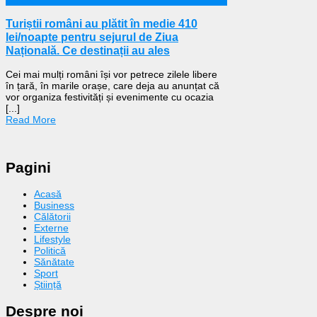
Turiștii români au plătit în medie 410
lei/noapte pentru sejurul de Ziua
Națională. Ce destinații au ales
Cei mai mulți români își vor petrece zilele libere
în țară, în marile orașe, care deja au anunțat că
vor organiza festivități și evenimente cu ocazia
[...]
Read More
Pagini
Acasă
Business
Călătorii
Externe
Lifestyle
Politică
Sănătate
Sport
Știință
Despre noi