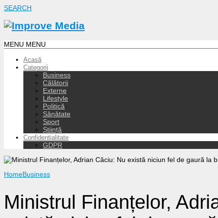
SEARCH
MENU
MENU
Acasă
Categorii
Business
Călătorii
Externe
Lifestyle
Politică
Sănătate
Sport
Știință
Confidentialitate
GDPR
Home
Business
Ministrul Finanțelor, Adr