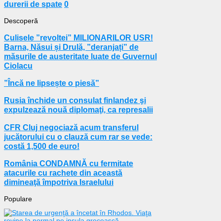
durerii de spate
0
Descoperă
Culisele ”revoltei” MILIONARILOR USR!
Barna, Năsui și Drulă, ”deranjați” de
măsurile de austeritate luate de Guvernul
Ciolacu
”Încă ne lipsește o piesă”
Rusia închide un consulat finlandez şi
expulzează nouă diplomaţi, ca represalii
CFR Cluj negociază acum transferul
jucătorului cu o clauză cum rar se vede:
costă 1,500 de euro!
România CONDAMNĂ cu fermitate
atacurile cu rachete din această
dimineaţă împotriva Israelului
Populare