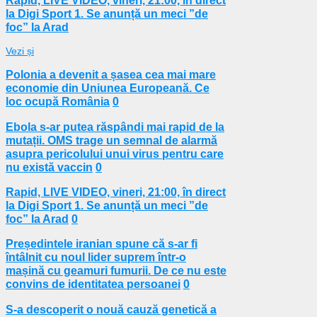
la Digi Sport 1. Se anunță un meci ”de
foc” la Arad
Vezi și
Polonia a devenit a șasea cea mai mare
economie din Uniunea Europeană. Ce
loc ocupă România
0
Ebola s-ar putea răspândi mai rapid de la
mutații. OMS trage un semnal de alarmă
asupra pericolului unui virus pentru care
nu există vaccin
0
Rapid, LIVE VIDEO, vineri, 21:00, în direct
la Digi Sport 1. Se anunță un meci ”de
foc” la Arad
0
Președintele iranian spune că s-ar fi
întâlnit cu noul lider suprem într-o
mașină cu geamuri fumurii. De ce nu este
convins de identitatea persoanei
0
S-a descoperit o nouă cauză genetică a