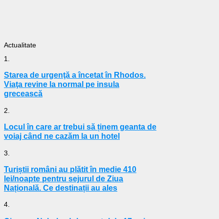
Actualitate
1.
Starea de urgenţă a încetat în Rhodos.
Viaţa revine la normal pe insula
grecească
2.
Locul în care ar trebui să ținem geanta de
voiaj când ne cazăm la un hotel
3.
Turiștii români au plătit în medie 410
lei/noapte pentru sejurul de Ziua
Națională. Ce destinații au ales
4.