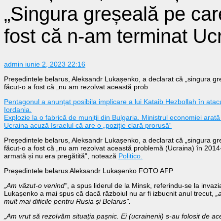
„Singura greșeală pe car
fost că n-am terminat Uc
admin
iunie 2, 2023 22:16
Președintele belarus, Aleksandr Lukașenko, a declarat că „singura gr
făcut-o a fost că „nu am rezolvat această prob
Pentagonul a anunțat posibila implicare a lui Kataib Hezbollah în ata
Iordania.
Explozie la o fabrică de muniții din Bulgaria. Ministrul economiei arat
Ucraina acuză Israelul că are o „poziţie clară prorusă“
Președintele belarus, Aleksandr Lukașenko, a declarat că „singura gr
făcut-o a fost că „nu am rezolvat această problemă (Ucraina) în 201
armată și nu era pregătită”, notează
Politico.
Președintele belarus Aleksandr Lukașenko FOTO AFP
„Am văzut-o venind”
, a spus liderul de la Minsk, referindu-se la inv
Lukașenko a mai spus că dacă războiul nu ar fi izbucnit anul trecut,
„
mult mai dificile pentru Rusia și Belarus”.
„Am vrut să rezolvăm situația pașnic. Ei (ucrainenii) s-au folosit de ac