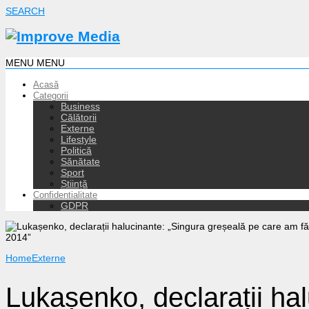
SEARCH
MENU
MENU
Acasă
Categorii
Business
Călătorii
Externe
Lifestyle
Politică
Sănătate
Sport
Știință
Confidentialitate
GDPR
Home
Externe
Lukașenko, declarații hal