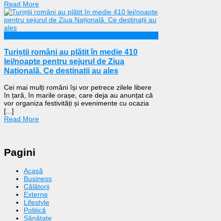
Read More
Călătorii
Turiștii români au plătit în medie 410
lei/noapte pentru sejurul de Ziua
Națională. Ce destinații au ales
Cei mai mulți români își vor petrece zilele libere
în țară, în marile orașe, care deja au anunțat că
vor organiza festivități și evenimente cu ocazia
[...]
Read More
Pagini
Acasă
Business
Călătorii
Externe
Lifestyle
Politică
Sănătate