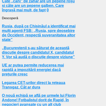
Câte „căni” de zahăr are un pepene roșu
și câte are un pepene galben. Care
îngrașă mai mult, de fapt
0
Descoperă
Rusia, după ce Chișinăul a identificat mai
mulți agenți FSB: „Rusia, spre deosebire
de Occident, respectă suveranitatea altor
state”
„Bucureștenii s-au săturat de această
discuție despre candidatul X, candidatul
Y. Vor să audă o discuție despre viziune”
UE ar putea permite reducerea mai
rapidă a impozitării energiei dacă
prețurile cresc
Legarea CET-urilor direct la rețeaua
Transgaz. Cât ar dura
O nouă echipă se află pe urmele lui Florin
Andone! Fotbalistul dorit de Rapid, în
negocieri avansate cu un alt club