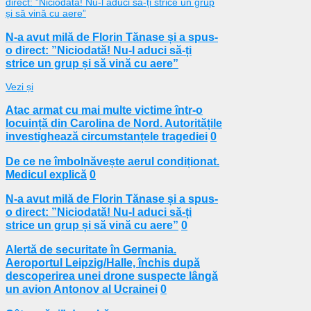
N-a avut milă de Florin Tănase și a spus-
o direct: ”Niciodată! Nu-l aduci să-ți
strice un grup și să vină cu aere”
Vezi și
Atac armat cu mai multe victime într-o
locuință din Carolina de Nord. Autoritățile
investighează circumstanțele tragediei
0
De ce ne îmbolnăvește aerul condiționat.
Medicul explică
0
N-a avut milă de Florin Tănase și a spus-
o direct: ”Niciodată! Nu-l aduci să-ți
strice un grup și să vină cu aere”
0
Alertă de securitate în Germania.
Aeroportul Leipzig/Halle, închis după
descoperirea unei drone suspecte lângă
un avion Antonov al Ucrainei
0