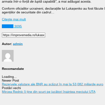
armata într-o forță de luptă capabilă”
, a mai adăugat acesta.
Conform oficialilor ucraineni, declarațiile lui Lukașenko au fost făcute în
agențiilor de securitate din cadrul…
Citeşte mai mult
Externe
3095
Autor:
admin
Recomandate
Loading...
Newer Post
Rezervele valutare ale BNR au scăzut în mai la 53,082 miliarde euro
Postări vechi
Mircea Rednic îi ține din scurt pe jucători înaintea meciului UTA