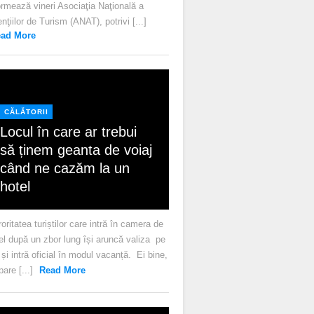
ormează vineri Asociaţia Naţională a
nţiilor de Turism (ANAT), potrivi [...]
ad More
CĂLĂTORII
Locul în care ar trebui
să ținem geanta de voiaj
când ne cazăm la un
hotel
oritatea turiștilor care intră în camera de
el după un zbor lung își aruncă valiza pe
 și intră oficial în modul vacanță. Ei bine,
pare [...]
Read More