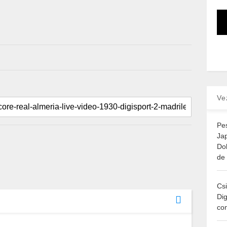
Ve
Pes
Jap
Do
de 
Cs
Dig
co