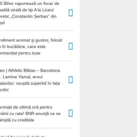
S Bihor raportează un focar de
atită virală de tip A la Liceul
retic „Constantin Șerban” din
eșd
diment aromat şi gustos, folosit
 în bucătărie, care este
comandat pentru tuse
eo | Athletic Bilbao – Barcelona
1. Lamine Yamal, eroul
alanilor: reușită superbă în fața
cilor
ormații de ultimă oră pentru
mânii cu rate! BNR anunță ce se
âmplă cu creditele