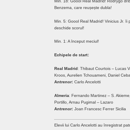
Min. 18: Goool Real Madrid! Rodrygo drib
Benzema, care reușește dubla!
Min. 5: Goool Real Madrid! Vinicius Jr. î
deschide scorul!
Min. 1: A început meciul!
Echipele de start:
Real Madrid
: Thibaut Courtois – Lucas 
Kroos, Aurelien Tchouameni, Daniel Ceba
Antrenor:
Carlo Ancelotti
Almeria
: Fernando Martinez – S. Akieme
Portillo, Arnau Pugimal – Lazaro
Antrenor:
Joan Francesc Ferrer Sicilia
Elevii lui Carlo Ancelotti au înregistrat pat