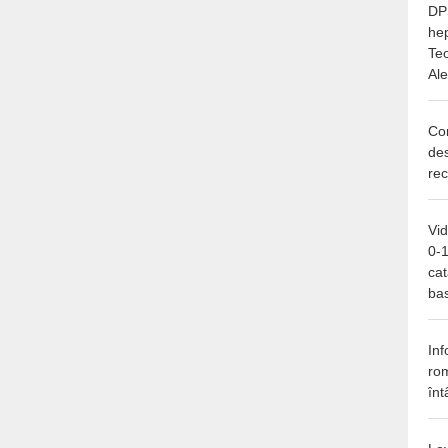
DP
hep
Teo
Al
Con
des
re
Vid
0-
cat
bas
Inf
ro
înt