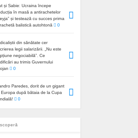
t și Sabie: Ucraina începe
ducția în masă a antirachetelor
eyja” și testează cu succes prima
rachetă balistică autohtonă
0
dicaliștii din sănătate cer
crierea legii salarizării. „Nu este
pțiune negociabilă”. Ce
ificări au trimis Guvernului
lojan
0
andro Paredes, dorit de un gigant
n Europa după bătaia de la Cupa
ndială!
0
scoperă