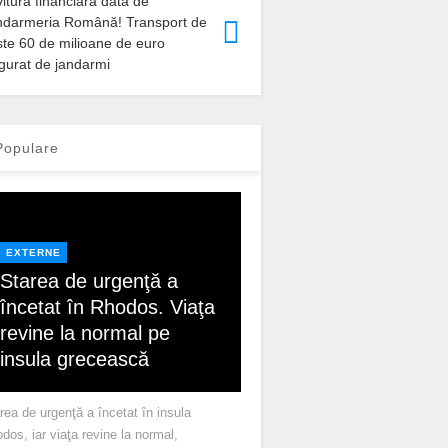
itură financiară dată de
ndarmeria Română! Transport de
ste 60 de milioane de euro
gurat de jandarmi
opulare
EXTERNE
Starea de urgenţă a
încetat în Rhodos. Viaţa
revine la normal pe
insula grecească
rea de urgenţă a încetat în insula
dos, iar viaţa revine la normal,