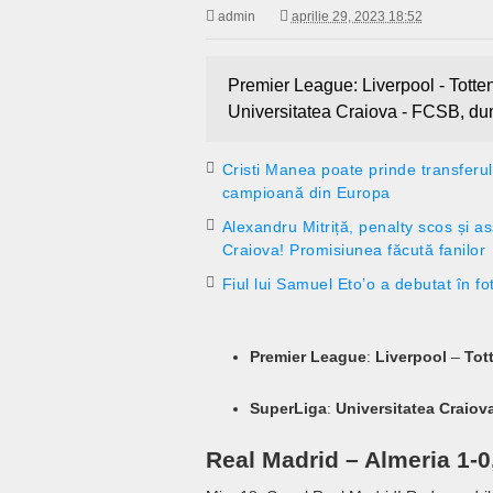
admin
aprilie 29, 2023 18:52
Premier League: Liverpool - Tott
Universitatea Craiova - FCSB, du
Cristi Manea poate prinde transferul
campioană din Europa
Alexandru Mitriță, penalty scos și as
Craiova! Promisiunea făcută fanilor
Fiul lui Samuel Eto’o a debutat în fo
Premier League
:
Liverpool
–
Tot
SuperLiga
:
Universitatea Craiov
Real Madrid – Almeria 1-