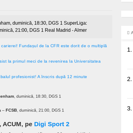
enham, duminică, 18:30, DGS 1 SuperLiga:
minică, 21:00, DGS 1 Real Madrid - Almer
A
 carierei! Fundașul de la CFR este dorit de o multiplă
1.
sist la primul meci de la revenirea la Universitatea
tbalul profesionist! A înscris după 12 minute
2.
tenham
, duminică, 18:30, DGS 1
3.
a
–
FCSB
, duminică, 21:00, DGS 1
0, ACUM, pe
Digi Sport 2