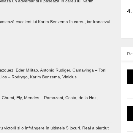
lează un adversar și îi pasează în careu lui Karim
4.
i pasează excelent lui Karim Benzema în careu, iar francezul
Re
Vazquez, Eder Militao, Antonio Rudiger, Camavinga – Toni
llos – Rodrygo, Karim Benzema, Vinicius
, Chumi, Ely, Mendes – Ramazani, Costa, de la Hoz,
ru victorii și o înfrângere în ultimele 5 jocuri. Real a pierdut