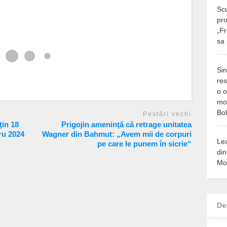
Scu
pro
„Fr
sa 
Sin
res
o o
mod
Bo
Postări vechi
ţin 18
Prigojin ameninţă că retrage unitatea
ru 2024
Wagner din Bahmut: „Avem mii de corpuri
Le
pe care le punem în sicrie“
di
Mo
De