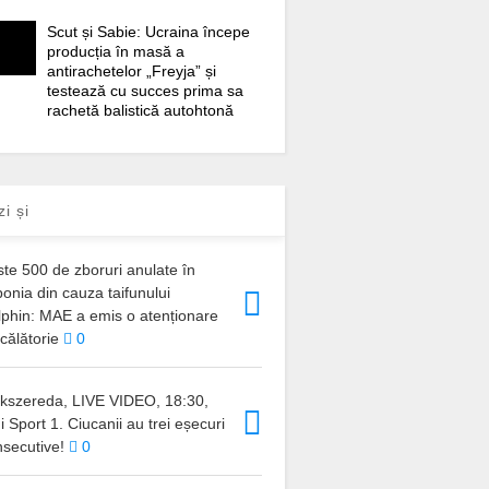
Scut și Sabie: Ucraina începe
producția în masă a
antirachetelor „Freyja” și
testează cu succes prima sa
rachetă balistică autohtonă
zi și
te 500 de zboruri anulate în
onia din cauza taifunului
lphin: MAE a emis o atenționare
călătorie
0
ikszereda, LIVE VIDEO, 18:30,
i Sport 1. Ciucanii au trei eșecuri
nsecutive!
0