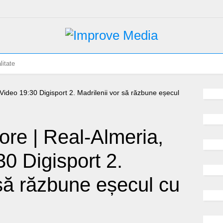
litate
re | Real-Almeria,
30 Digisport 2.
 să răzbune eșecul cu