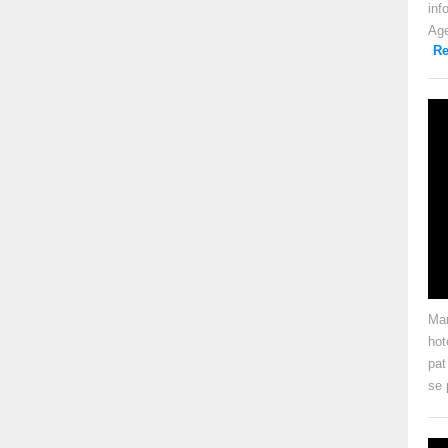
inf
Age
Re
Mar
hot
pat
se 