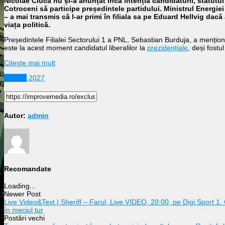
Nicolae Ciucă nu și-a anunțat încă intenția candidaturii, statut
Cotroceni să participe președintele partidului. Ministrul Energie
– a mai transmis că l-ar primi în filiala sa pe Eduard Hellvig dacă 
viața politică.
Președintele Filialei Sectorului 1 a PNL, Sebastian Burduja, a menț
este la acest moment candidatul liberalilor la
prezidențiale
, deși fost
Citeşte mai mult
Politică
2027
Autor:
admin
Recomandate
Loading...
Newer Post
Live Video&Text | Sheriff – Farul, Live VIDEO, 20:00, pe Digi Sport 1
în meciul tur
Postări vechi