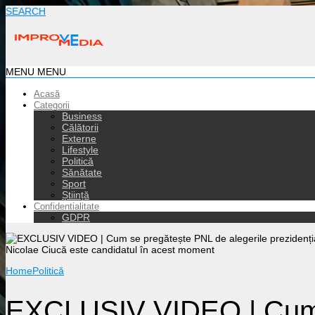
SEARCH
MENU
MENU
Acasă
Categorii
Business
Călătorii
Externe
Lifestyle
Politică
Sănătate
Sport
Știință
Confidentialitate
GDPR
Home
Politică
EXCLUSIV VIDEO | Cum