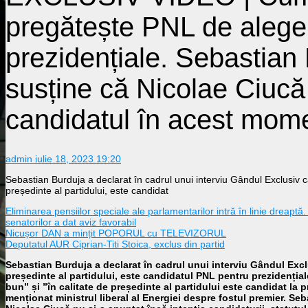
pregătește PNL de aleger
prezidențiale. Sebastian
susține că Nicolae Ciucă
candidatul în acest mom
admin
iulie 18, 2023 19:20
Sebastian Burduja a declarat în cadrul unui interviu Gândul Exclusiv c
președinte al partidului, este candidat
Eliminarea pensiilor speciale ale parlamentarilor intră în linie dreaptă.
senatorilor a dat aviz favorabil
Nicușor DAN a mințit POPORUL cu TELEVIZORUL
Deputatul AUR Ciprian-Titi Stoica, exclus din partid
Sebastian Burduja a declarat în cadrul unui interviu Gândul Exclu
președinte al partidului, este candidatul PNL pentru prezidențiale
bun” și ”în calitate de președinte al partidului este candidat la p
menționat ministrul liberal al Energiei despre fostul premier. Se