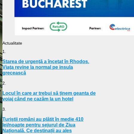
Actualitate
1.
Starea de urgenţă a încetat în Rhodos.
Viaţa revine la normal pe insula
grecească
2.
Locul în care ar trebui să ținem geanta de
voiaj când ne cazăm la un hotel
3.
Turiștii români au plătit în medie 410
lei/noapte pentru sejurul de Ziua
Națională. Ce destinații au ales