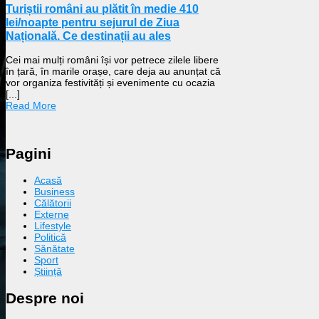
Turiștii români au plătit în medie 410
lei/noapte pentru sejurul de Ziua
Națională. Ce destinații au ales
Cei mai mulți români își vor petrece zilele libere
în țară, în marile orașe, care deja au anunțat că
vor organiza festivități și evenimente cu ocazia
[...]
Read More
Pagini
Acasă
Business
Călătorii
Externe
Lifestyle
Politică
Sănătate
Sport
Știință
Despre noi