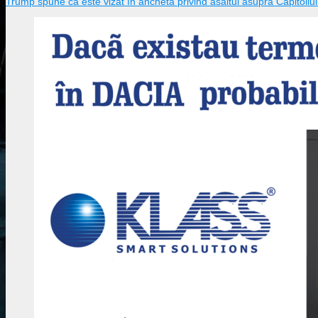
Trump spune că este vizat în ancheta privind asaltul asupra Capitoliul