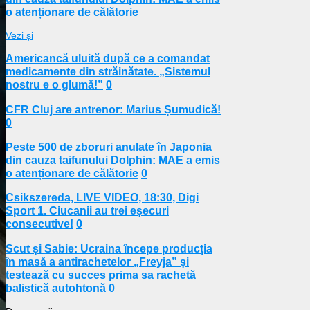
o atenționare de călătorie
Vezi și
Americancă uluită după ce a comandat
medicamente din străinătate. „Sistemul
nostru e o glumă!”
0
CFR Cluj are antrenor: Marius Șumudică!
0
Peste 500 de zboruri anulate în Japonia
din cauza taifunului Dolphin: MAE a emis
o atenționare de călătorie
0
Csikszereda, LIVE VIDEO, 18:30, Digi
Sport 1. Ciucanii au trei eșecuri
consecutive!
0
Scut și Sabie: Ucraina începe producția
în masă a antirachetelor „Freyja” și
testează cu succes prima sa rachetă
balistică autohtonă
0