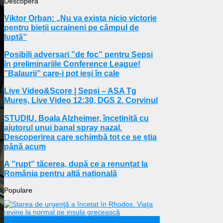
Descoperă
Viktor Orban: „Nu va exista nicio victorie
pentru bieții ucraineni pe câmpul de
luptă”
Posibili adversari ”de foc” pentru Sepsi
în preliminariile Conference League!
”Balaurii” care-i pot ieși în cale
Live Video&Score | Sepsi – ASA Tg
Mureș, Live Video 12:30, DGS 2. Corvinul
STUDIU. Boala Alzheimer, încetinită cu
ajutorul unui banal spray nazal.
Descoperirea care schimbă tot ce se știa
până acum
A ”rupt” tăcerea, după ce a renunțat la
România pentru altă națională
Populare
Externe