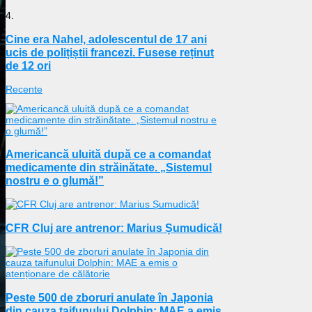
4.
Cine era Nahel, adolescentul de 17 ani
ucis de polițiștii francezi. Fusese reținut
de 12 ori
Recente
Americancă uluită după ce a comandat
medicamente din străinătate. „Sistemul
nostru e o glumă!”
CFR Cluj are antrenor: Marius Șumudică!
Peste 500 de zboruri anulate în Japonia
din cauza taifunului Dolphin: MAE a emis