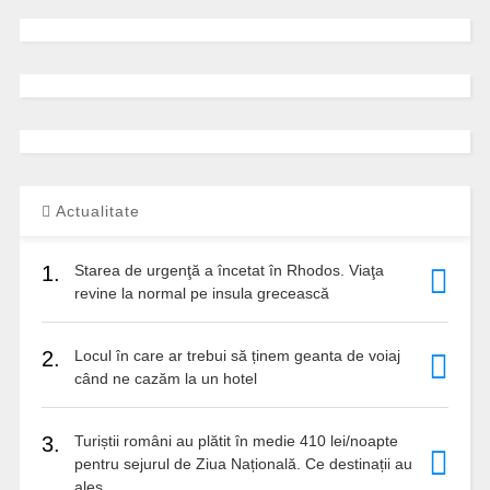
Actualitate
1.
Starea de urgenţă a încetat în Rhodos. Viaţa
revine la normal pe insula grecească
2.
Locul în care ar trebui să ținem geanta de voiaj
când ne cazăm la un hotel
3.
Turiștii români au plătit în medie 410 lei/noapte
pentru sejurul de Ziua Națională. Ce destinații au
ales