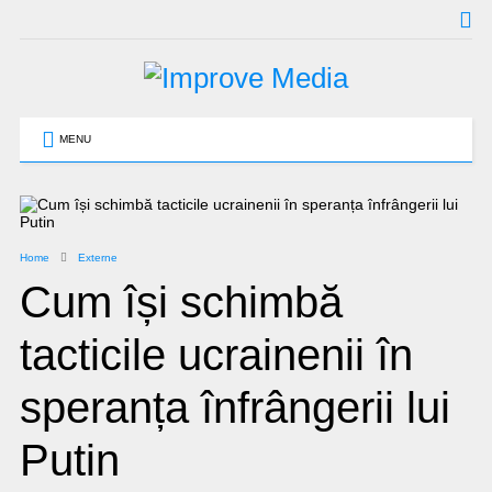
MENU
Home
Externe
Cum își schimbă
tacticile ucrainenii în
speranța înfrângerii lui
Putin