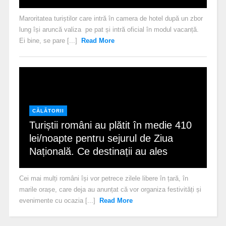
Maroritatea turiștilor care intră în camera de hotel după un zbor
lung își aruncă valiza pe pat și intră oficial în modul vacanță.
Ei bine, se pare [...]
Read More
CĂLĂTORII
Turiștii români au plătit în medie 410
lei/noapte pentru sejurul de Ziua
Națională. Ce destinații au ales
Cei mai mulți români își vor petrece zilele libere în țară, în
marile orașe, care deja au anunțat că vor organiza festivități și
evenimente cu ocazia [...]
Read More