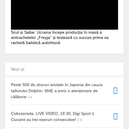
Scut și Sabie: Ucraina începe producția în masă a
antirachetelor „Freyja” și testează cu succes prima sa
rachetă balistică autohtonă
Vezi și
Peste 500 de zboruri anulate în Japonia din cauza
taifunului Dolphin: MAE a emis o atenționare de
călătorie
0
Csikszereda, LIVE VIDEO, 18:30, Digi Sport 1.
Ciucanii au trei eșecuri consecutive!
0