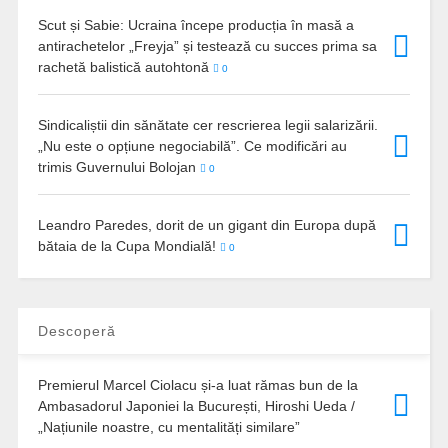
Scut și Sabie: Ucraina începe producția în masă a
antirachetelor „Freyja” și testează cu succes prima sa
rachetă balistică autohtonă
0
Sindicaliștii din sănătate cer rescrierea legii salarizării.
„Nu este o opțiune negociabilă”. Ce modificări au
trimis Guvernului Bolojan
0
Leandro Paredes, dorit de un gigant din Europa după
bătaia de la Cupa Mondială!
0
Descoperă
Premierul Marcel Ciolacu și-a luat rămas bun de la
Ambasadorul Japoniei la București, Hiroshi Ueda /
„Națiunile noastre, cu mentalități similare”