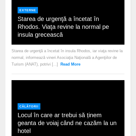
EXTERNE
Starea de urgenţă a încetat în
Rhodos. Viaţa revine la normal pe
insula grecească
Starea de urgenţă a încetat în insula Rhodos, iar viaţa revine la
normal, informează vineri Asociaţia Naţională a Agenţiilor de
Turism (ANAT), potrivi [...]
Read More
CĂLĂTORII
Locul în care ar trebui să ținem
geanta de voiaj când ne cazăm la un
hotel