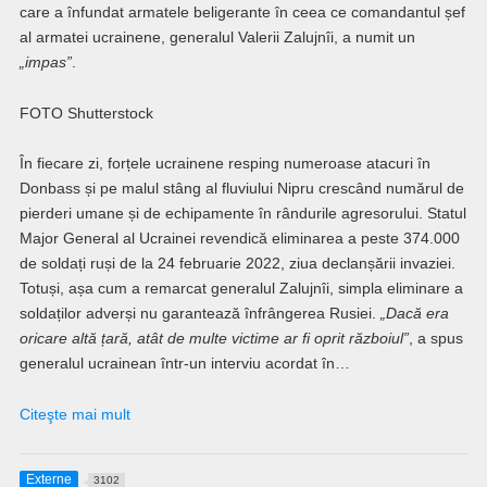
care a înfundat armatele beligerante în ceea ce comandantul șef
al armatei ucrainene, generalul Valerii Zalujnîi, a numit un
„impas”
.
FOTO Shutterstock
În fiecare zi, forțele ucrainene resping numeroase atacuri în
Donbass și pe malul stâng al fluviului Nipru crescând numărul de
pierderi umane și de echipamente în rândurile agresorului. Statul
Major General al Ucrainei revendică eliminarea a peste 374.000
de soldați ruși de la 24 februarie 2022, ziua declanșării invaziei.
Totuși, așa cum a remarcat generalul Zalujnîi, simpla eliminare a
soldaților adverși nu garantează înfrângerea Rusiei.
„Dacă era
oricare altă țară, atât de multe victime ar fi oprit războiul”
, a spus
generalul ucrainean într-un interviu acordat în…
Citeşte mai mult
Externe
3102