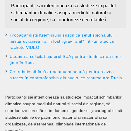
Participanții săi intenționează să studieze impactul
schimbărilor climatice asupra mediului natural și
social din regiune, să coordoneze cercetările î
Propagandiștii Kremlinului susțin că șeful spionajului
militar ucrainean ar fi fost „grav rănit” într-un atac cu
rachete VIDEO
Ucraina a solicitat ajutorul SUA pentru identificarea unor
ținte în Rusia
Ce trebuie să facă armata ucraineană pentru a avea
succes în contraofensiva din sud și ce resurse are Rusia
Participanții săi intenționează să studieze impactul schimbărilor
climatice asupra mediului natural și social din regiune, să
coordoneze cercetările în domeniul geodeziei și cartografiei, să
studieze siturile de patrimoniu material și imaterial și să
organizeze, de asemenea, olimpiade internaționale de
geografie.