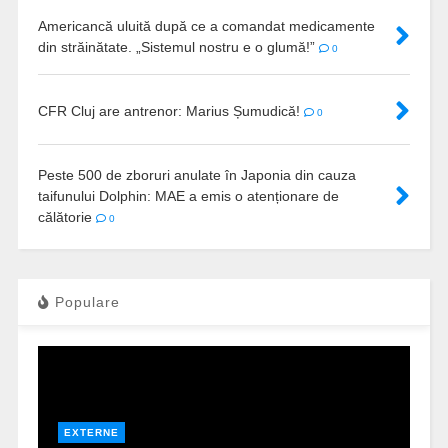
Americancă uluită după ce a comandat medicamente
din străinătate. „Sistemul nostru e o glumă!”
0
CFR Cluj are antrenor: Marius Șumudică!
0
Peste 500 de zboruri anulate în Japonia din cauza
taifunului Dolphin: MAE a emis o atenționare de
călătorie
0
Populare
EXTERNE