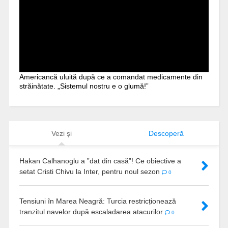
Americancă uluită după ce a comandat medicamente din
străinătate. „Sistemul nostru e o glumă!”
Vezi și
Descoperă
Hakan Calhanoglu a ”dat din casă”! Ce obiective a
setat Cristi Chivu la Inter, pentru noul sezon
0
Tensiuni în Marea Neagră: Turcia restricționează
tranzitul navelor după escaladarea atacurilor
0