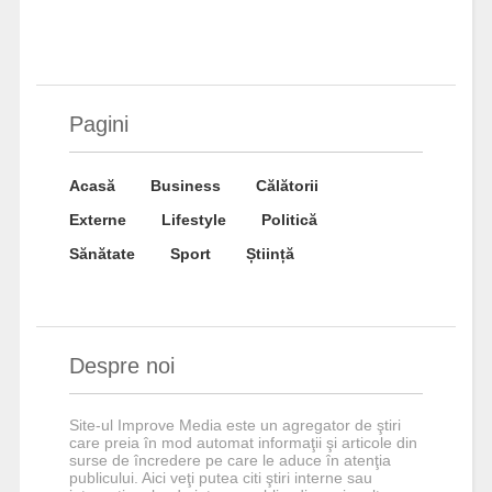
Pagini
Acasă
Business
Călătorii
Externe
Lifestyle
Politică
Sănătate
Sport
Știință
Despre noi
Site-ul Improve Media este un agregator de ştiri
care preia în mod automat informaţii şi articole din
surse de încredere pe care le aduce în atenţia
publicului. Aici veţi putea citi ştiri interne sau