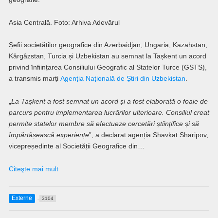
Asia Centrală. Foto: Arhiva Adevărul
Șefii societăților geografice din Azerbaidjan, Ungaria, Kazahstan,
Kârgâzstan, Turcia și Uzbekistan au semnat la Tașkent un acord
privind înființarea Consiliului Geografic al Statelor Turce (GSTS),
a transmis marți
Agenția Națională de Știri din Uzbekistan
.
„
La Tașkent a fost semnat un acord și a fost elaborată o foaie de
parcurs pentru implementarea lucrărilor ulterioare. Consiliul creat
permite statelor membre să efectueze cercetări științifice și să
împărtășească experiențe
”, a declarat agenția Shavkat Sharipov,
vicepreședinte al Societății Geografice din…
Citeşte mai mult
Externe
3104