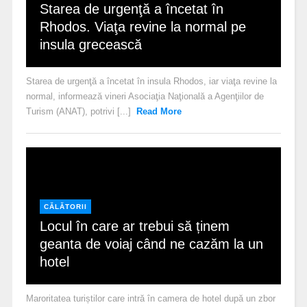
Starea de urgenţă a încetat în
Rhodos. Viaţa revine la normal pe
insula grecească
Starea de urgenţă a încetat în insula Rhodos, iar viaţa revine la
normal, informează vineri Asociaţia Naţională a Agenţiilor de
Turism (ANAT), potrivi [...]
Read More
CĂLĂTORII
Locul în care ar trebui să ținem
geanta de voiaj când ne cazăm la un
hotel
Maroritatea turiștilor care intră în camera de hotel după un zbor