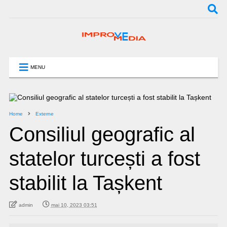
MENU
Home
Externe
Consiliul geografic al
statelor turcești a fost
stabilit la Tașkent
admin
mai 10, 2023 03:51