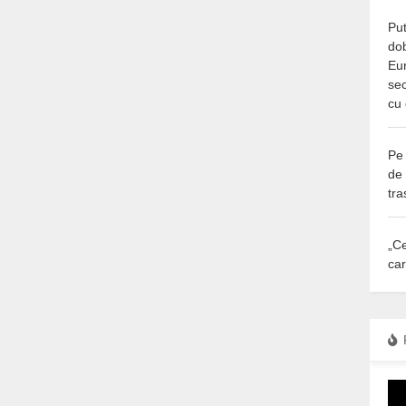
Put
do
Eur
sec
cu 
Pe 
de
tra
„Ce
car