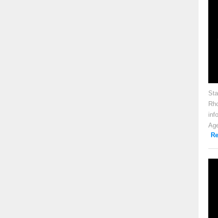
Sta
Rho
inf
Age
Re