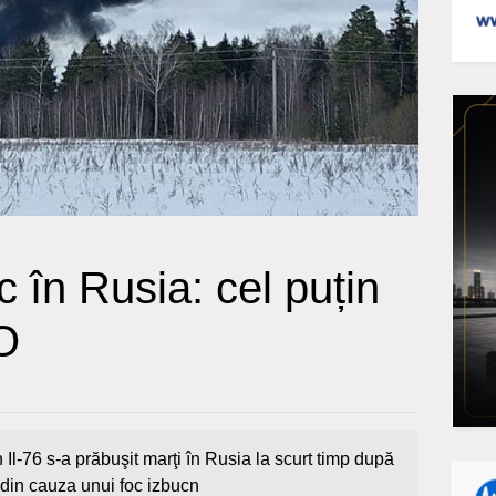
c în Rusia: cel puțin
O
n Il-76 s-a prăbuşit marţi în Rusia la scurt timp după
 din cauza unui foc izbucn