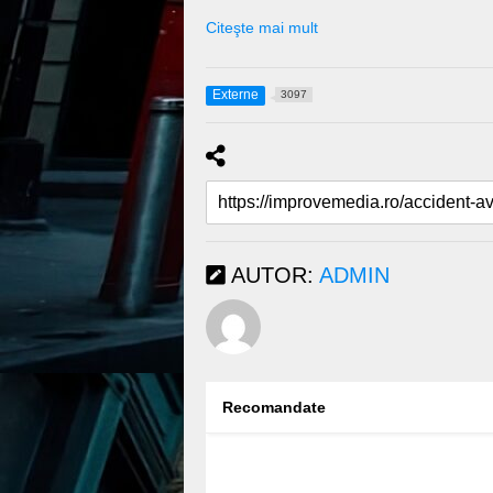
Citeşte mai mult
Externe
3097
AUTOR:
ADMIN
Recomandate