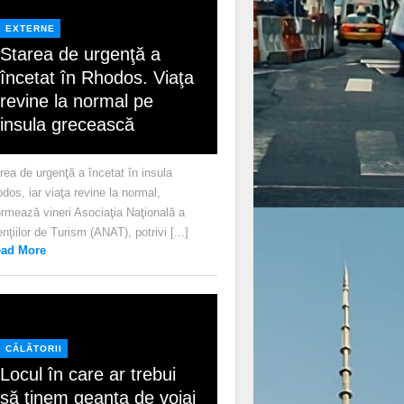
EXTERNE
Starea de urgenţă a
încetat în Rhodos. Viaţa
revine la normal pe
insula grecească
rea de urgenţă a încetat în insula
dos, iar viaţa revine la normal,
ormează vineri Asociaţia Naţională a
nţiilor de Turism (ANAT), potrivi [...]
ad More
CĂLĂTORII
Locul în care ar trebui
să ținem geanta de voiaj