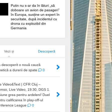
Putin nu s-ar da în lături „să
doboare un avion de pasageri”
în Europa, susține un expert în
securitate, după incidentul cu
drona cu explozibil din
Germania
Vezi și
Descoperă
a descoperit o nouă cauză
etică a durerii de spate
0
e Video&Text | CFR Cluj –
omso, Live Video, 19:30, DGS 1.
iune grea pentru ardeleni! Duel
tru calificarea în play-off-ul
nference League
0