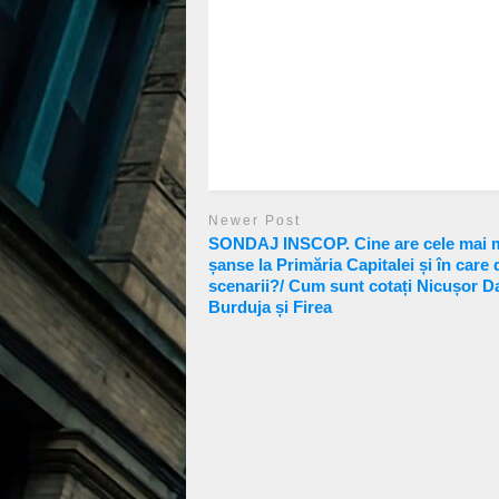
Newer Post
SONDAJ INSCOP. Cine are cele mai 
șanse la Primăria Capitalei și în care 
scenarii?/ Cum sunt cotați Nicușor D
Burduja și Firea