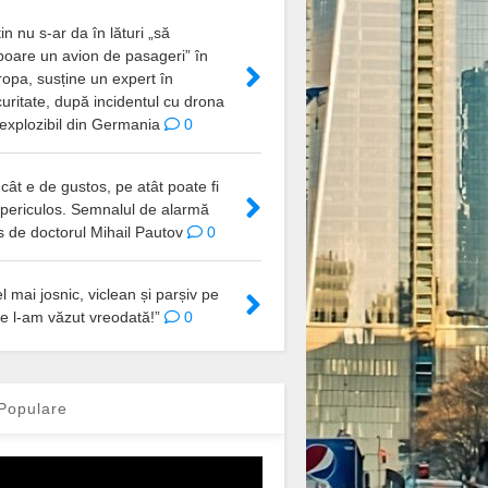
in nu s-ar da în lături „să
boare un avion de pasageri” în
opa, susține un expert în
uritate, după incidentul cu drona
explozibil din Germania
0
cât e de gustos, pe atât poate fi
 periculos. Semnalul de alarmă
s de doctorul Mihail Pautov
0
l mai josnic, viclean și parșiv pe
e l-am văzut vreodată!”
0
Populare