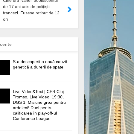
Cine era Nahel, adolescentul
de 17 ani ucis de polițiștii
francezi. Fusese reținut de 12
ori
cente
S-a descoperit o nouă cauză
genetică a durerii de spate
Live Video&Text | CFR Cluj –
Tromso, Live Video, 19:30,
DGS 1. Misiune grea pentru
ardeleni! Duel pentru
calificarea în play-off-ul
Conference League