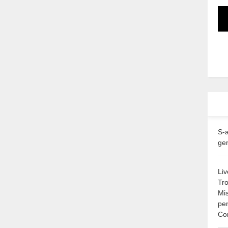
S-
gen
Liv
Tr
Mis
pen
Co