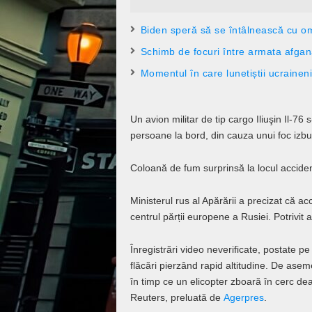
Biden speră să se întâlnească cu om
Schimb de focuri între armata afgană
Momentul în care lunetiștii ucrainen
Un avion militar de tip cargo Iliuşin Il-76
persoane la bord, din cauza unui foc izbuc
Coloană de fum surprinsă la locul accide
Ministerul rus al Apărării a precizat că ac
centrul părții europene a Rusiei. Potrivit 
Înregistrări video neverificate, postate p
flăcări pierzând rapid altitudine. De ase
în timp ce un elicopter zboară în cerc de
Reuters, preluată de
Agerpres
.