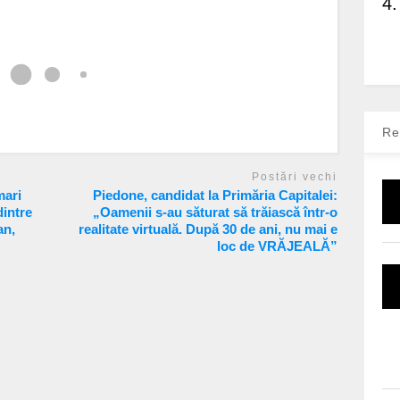
4.
Re
Postări vechi
mari
Piedone, candidat la Primăria Capitalei:
dintre
„Oamenii s-au săturat să trăiască într-o
an,
realitate virtuală. După 30 de ani, nu mai e
loc de VRĂJEALĂ”