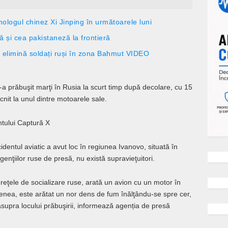
ologul chinez Xi Jinping în următoarele luni
 și cea pakistaneză la frontieră
i elimină soldați ruși în zona Bahmut VIDEO
 s-a prăbuşit marţi în Rusia la scurt timp după decolare, cu 15
nit la unul dintre motoarele sale.
ntului Captură X
cidentul aviatic a avut loc în regiunea Ivanovo, situată în
agenţiilor ruse de presă, nu există supravieţuitori.
e reţele de socializare ruse, arată un avion cu un motor în
menea, este arătat un nor dens de fum înălţându-se spre cer,
asupra locului prăbuşirii, informează agenția de presă