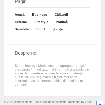
Pagini
Acasă
Business
Călătorii
Externe
Lifestyle
Politică
Sănătate
Sport
Știință
Despre noi
Site-ul Improve Media este un agregator de ştiri
care preia în mod automat informaţii şi articole din
surse de încredere pe care le aduce în atenţia
publicului. Aici veţi putea citi ştiri interne sau
internaţionale, de interes public, din mai multe
domenii.
© 2023 ImproveMedia. Toate drepturile rezervate. Designed by
1Seo