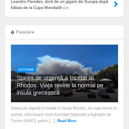
Leandro Paredes, dorit de un gigant din Europa după
bătaia de la Cupa Mondială!
0
Populare
EXTERNE
Starea de urgenţă a încetat în
Rhodos. Viaţa revine la normal pe
insula grecească
Starea de urgenţă a încetat în insula Rhodos, iar viaţa revine la
normal, informează vineri Asociaţia Naţională a Agenţiilor de
Turism (ANAT), potrivi [...]
Read More