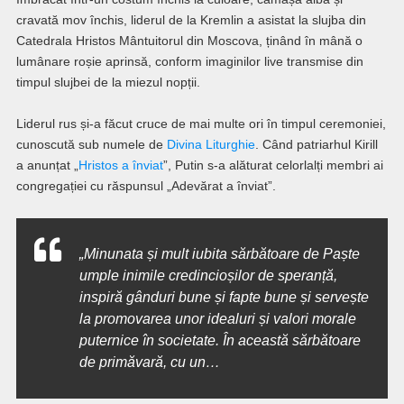
cravată mov închis, liderul de la Kremlin a asistat la slujba din
Catedrala Hristos Mântuitorul din Moscova, ținând în mână o
lumânare roșie aprinsă, conform imaginilor live transmise din
timpul slujbei de la miezul nopții.
Liderul rus și-a făcut cruce de mai multe ori în timpul ceremoniei,
cunoscută sub numele de
Divina Liturghie
. Când patriarhul Kirill
a anunțat „
Hristos a înviat
”, Putin s-a alăturat celorlalți membri ai
congregației cu răspunsul „Adevărat a înviat”.
„Minunata și mult iubita sărbătoare de Paște
umple inimile credincioșilor de speranță,
inspiră gânduri bune și fapte bune și servește
la promovarea unor idealuri și valori morale
puternice în societate. În această sărbătoare
de primăvară, cu un…