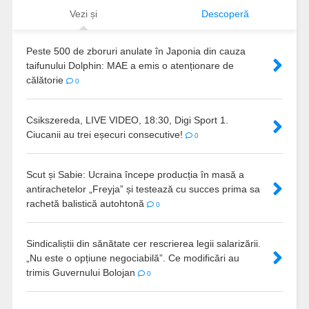
Vezi și
Descoperă
Peste 500 de zboruri anulate în Japonia din cauza
taifunului Dolphin: MAE a emis o atenționare de
călătorie
0
Csikszereda, LIVE VIDEO, 18:30, Digi Sport 1.
Ciucanii au trei eșecuri consecutive!
0
Scut și Sabie: Ucraina începe producția în masă a
antirachetelor „Freyja” și testează cu succes prima sa
rachetă balistică autohtonă
0
Sindicaliștii din sănătate cer rescrierea legii salarizării.
„Nu este o opțiune negociabilă”. Ce modificări au
trimis Guvernului Bolojan
0