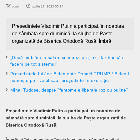
admin
aprilie 17, 2023 05:34
Președintele Vladimir Putin a participat, în noaptea
de sâmbătă spre duminică, la slujba de Paște
organizată de Biserica Ortodoxă Rusă. Îmbră
„Dacă umblăm la salarii și impozitare, ok, dar hai să o
facem pe tot sistemul”
Președintele lui Joe Biden este Donald TRUMP / Biden îl
numește pe rivalul său „președinte în exercițiu”
Mihai Tudose, despre ”fantomele liberale roz cu buline”
Președintele Vladimir Putin a participat, în noaptea de
sâmbătă spre duminică, la slujba de Paște organizată de
Biserica Ortodoxă Rusă.
Îmbrăcat într-un costum închis la culoare, cămașă albă și