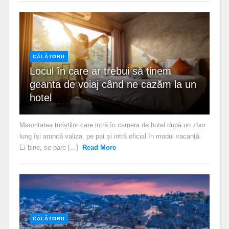
CĂLĂTORII
Locul în care ar trebui să ținem
geanta de voiaj când ne cazăm la un
hotel
Maroritatea turiștilor care intră în camera de hotel după un zbor
lung își aruncă valiza pe pat și intră oficial în modul vacanță.
Ei bine, se pare [...]
Read More
CĂLĂTORII