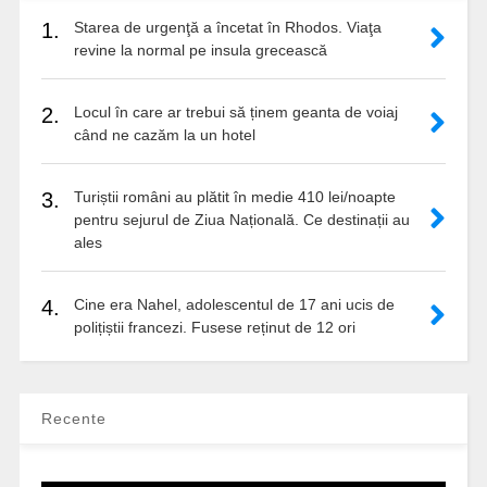
1.
Starea de urgenţă a încetat în Rhodos. Viaţa
revine la normal pe insula grecească
2.
Locul în care ar trebui să ținem geanta de voiaj
când ne cazăm la un hotel
3.
Turiștii români au plătit în medie 410 lei/noapte
pentru sejurul de Ziua Națională. Ce destinații au
ales
4.
Cine era Nahel, adolescentul de 17 ani ucis de
polițiștii francezi. Fusese reținut de 12 ori
Recente