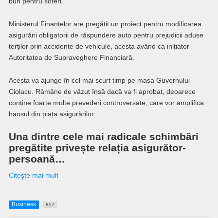
bun pentru șoferi.
Ministerul Finanțelor are pregătit un proiect pentru modificarea
asigurării obligatorii de răspundere auto pentru prejudicii aduse
terților prin accidente de vehicule, acesta având ca inițiator
Autoritatea de Supraveghere Financiară.
Acesta va ajunge în cel mai scurt timp pe masa Guvernului
Ciolacu. Rămâne de văzut însă dacă va fi aprobat, deoarece
conține foarte multe prevederi controversate, care vor amplifica
haosul din piața asigurărilor.
Una dintre cele mai radicale schimbări
pregătite privește relația asigurător-
persoană…
Citeşte mai mult
Business
857