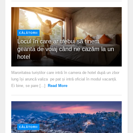
CĂLĂTORII
Locul în care ar trebui să ținem
geanta de voiaj când ne cazăm la un
hotel
Maroritatea turiștilor care intră în camera de hotel după un zbor
lung își aruncă valiza pe pat și intră oficial în modul vacanță.
Ei bine, se pare [...]
Read More
CĂLĂTORII