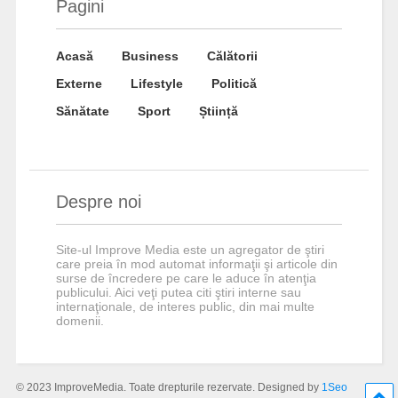
Pagini
Acasă
Business
Călătorii
Externe
Lifestyle
Politică
Sănătate
Sport
Știință
Despre noi
Site-ul Improve Media este un agregator de ştiri
care preia în mod automat informaţii şi articole din
surse de încredere pe care le aduce în atenţia
publicului. Aici veţi putea citi ştiri interne sau
internaţionale, de interes public, din mai multe
domenii.
© 2023 ImproveMedia. Toate drepturile rezervate. Designed by
1Seo