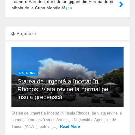
Leandro Paredes, dorit de un gigant din Europa după
bătaia de la Cupa Mondială!
0
Populare
EXTERNE
Starea de urgenţă a încetat în
Rhodos. Viaţa revine la normal pe
insula grecească
Starea de urgenţă a încetat în insula Rhodos, iar viaţa revine la
normal, informează vineri Asociaţia Naţională a Agenţiilor de
Turism (ANAT), potrivi [...]
Read More