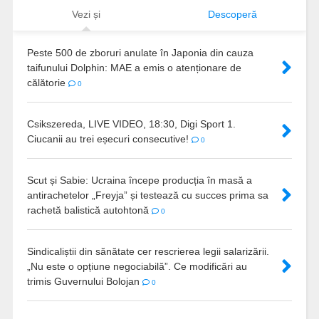
Vezi și
Descoperă
Peste 500 de zboruri anulate în Japonia din cauza
taifunului Dolphin: MAE a emis o atenționare de
călătorie
0
Csikszereda, LIVE VIDEO, 18:30, Digi Sport 1.
Ciucanii au trei eșecuri consecutive!
0
Scut și Sabie: Ucraina începe producția în masă a
antirachetelor „Freyja” și testează cu succes prima sa
rachetă balistică autohtonă
0
Sindicaliștii din sănătate cer rescrierea legii salarizării.
„Nu este o opțiune negociabilă”. Ce modificări au
trimis Guvernului Bolojan
0