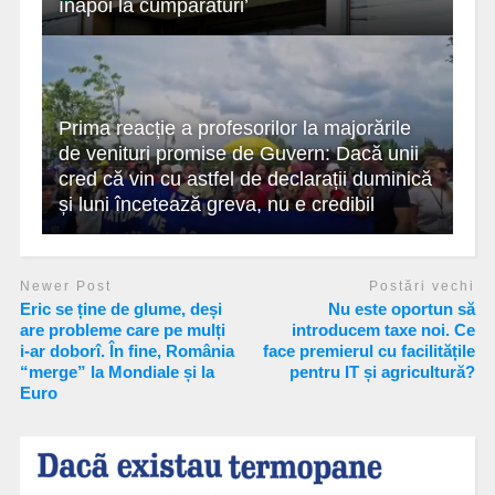
înapoi la cumpărături’
Prima reacție a profesorilor la majorările
de venituri promise de Guvern: Dacă unii
cred că vin cu astfel de declarații duminică
și luni încetează greva, nu e credibil
Newer Post
Postări vechi
Eric se ține de glume, deși
Nu este oportun să
are probleme care pe mulți
introducem taxe noi. Ce
i-ar doborî. În fine, România
face premierul cu facilitățile
“merge” la Mondiale și la
pentru IT și agricultură?
Euro