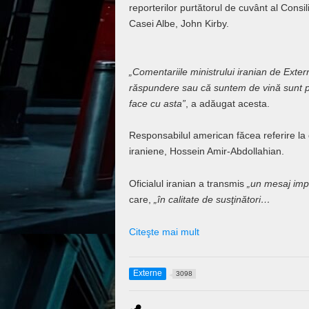
reporterilor purtătorul de cuvânt al Consil
Casei Albe, John Kirby.
„Comentariile ministrului iranian de Extern
răspundere sau că suntem de vină sunt p
face cu asta”
, a adăugat acesta.
Responsabilul american făcea referire la d
iraniene, Hossein Amir-Abdollahian.
Oficialul iranian a transmis
„un mesaj imp
care,
„în calitate de susţinători…
Citeşte mai mult
Externe
3098