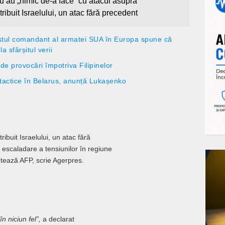
nu au „nimic de-a face” cu atacul asupra
ibuit Israelului, un atac fără precedent
ostul comandant al armatei SUA în Europa spune că
a sfârșitul verii
e provocări împotriva Filipinelor
tactice în Belarus, anunță Lukașenko
ibuit Israelului, un atac fără
 escaladare a tensiunilor în regiune
otează AFP, scrie Agerpres.
n niciun fel”,
a declarat