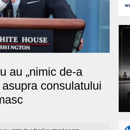
nu au „nimic de-a
l asupra consulatului
amasc