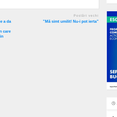
Postări vechi
e a da
”Mă simt umilit! Nu-i pot ierta”
n care
in