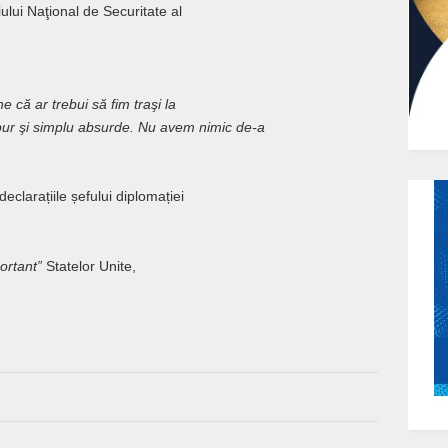
iului Naţional de Securitate al
e că ar trebui să fim traşi la
ur şi simplu absurde. Nu avem nimic de-a
eclarațiile șefului diplomației
ortant”
Statelor Unite,