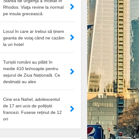
Starea de urgenţă a încetat în
Rhodos. Viaţa revine la normal
pe insula grecească
Locul în care ar trebui să ținem
geanta de voiaj când ne cazăm
la un hotel
Turiștii români au plătit în
medie 410 lei/noapte pentru
sejurul de Ziua Națională. Ce
destinații au ales
Cine era Nahel, adolescentul
de 17 ani ucis de polițiștii
francezi. Fusese reținut de 12
ori