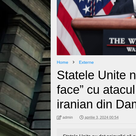
Home
Externe
Statele Unite 
face” cu atacu
iranian din D
admin
aprilie 3, 2024 00:54