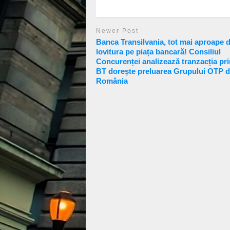
Newer Post
Banca Transilvania, tot mai aproape d
lovitura pe piața bancară! Consiliul
Concurenței analizează tranzacția pri
BT dorește preluarea Grupului OTP d
România