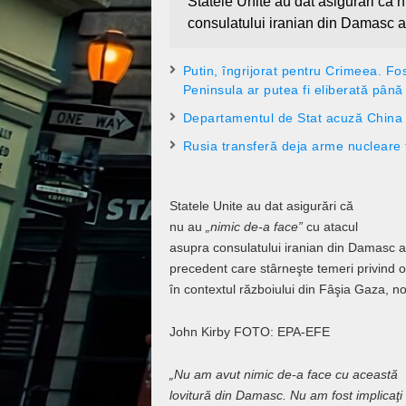
Statele Unite au dat asigurări că 
consulatului iranian din Damasc atr
Putin, îngrijorat pentru Crimeea. F
Peninsula ar putea fi eliberată până l
Departamentul de Stat acuză China d
Rusia transferă deja arme nucleare 
Statele Unite au dat asigurări că
nu au
„nimic de-a face”
cu atacul
asupra consulatului iranian din Damasc atr
precedent care stârneşte temeri privind o
în contextul războiului din Fâşia Gaza, n
John Kirby FOTO: EPA-EFE
„Nu am avut nimic de-a face cu această
lovitură din Damasc. Nu am fost implicaţi î