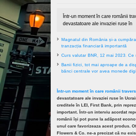
Într-un moment în care românii trave
devastatoare ale invaziei ruse în
Magnatul din România și-a cumpărat
tranzacția financiară importantă
Curs valutar BNR, 12 mai 2023. Ce s
Banii fizici, tot mai aproape de a d
bănci centrale vor avea monede digi
Într-un moment în care românii travers
devastatoare ale invaziei ruse în Ucrain
creditele în LEI, First Bank, prin rep
important. Într-un interviu acordat rep
românii își pot pune la adăpost econo
unul care favorizeaza acest produs. Ofi
Flowers & Co. ne-a precizat că nu exist