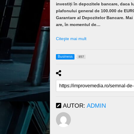
investiți în depozitele bancare, daca lu
plafonului general de 100.000 de EUR
Garantare al Depozitelor Bancare. Mai 
are, în momentul de…
Citeşte mai mult
Business
857
AUTOR:
ADMIN