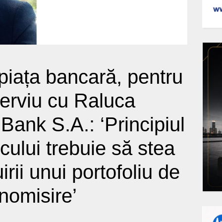
iața bancară, pentru
nterviu cu Raluca
 Bank S.A.: ‘Principiul
iscului trebuie să stea
irii unui portofoliu de
onomisire’