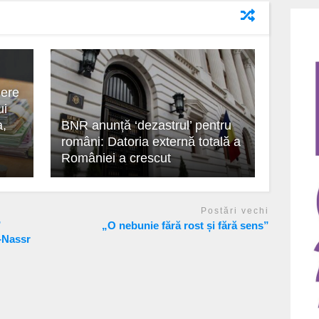
nere
ui
a,
BNR anunță ‘dezastrul’ pentru
români: Datoria externă totală a
României a crescut
Postări vechi
”
„O nebunie fără rost și fără sens”
l-Nassr