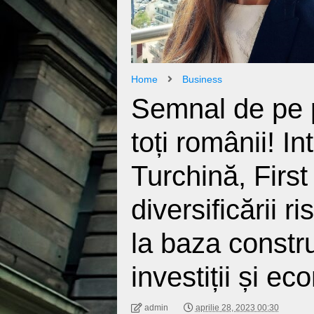
Home
Business
Semnal de pe p
toți românii! I
Turchină, First
diversificării r
la baza constru
investiții și ec
admin
aprilie 28, 2023 00:30