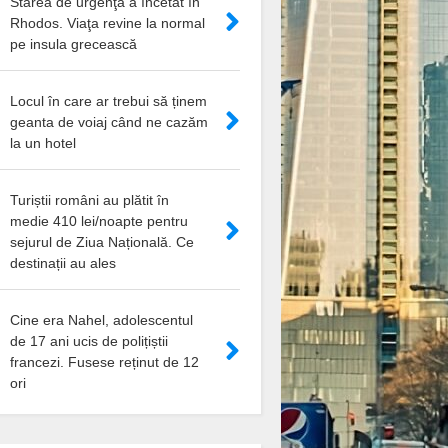
Starea de urgenţă a încetat în
Rhodos. Viaţa revine la normal
pe insula grecească
Locul în care ar trebui să ținem
geanta de voiaj când ne cazăm
la un hotel
Turiștii români au plătit în
medie 410 lei/noapte pentru
sejurul de Ziua Națională. Ce
destinații au ales
Cine era Nahel, adolescentul
de 17 ani ucis de polițiștii
francezi. Fusese reținut de 12
ori