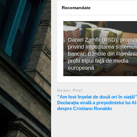
Recomandate
Daniel Zamfir (PSD), propu
privind impozitarea sistemul
bancar: Băncile din Români
profit tripul faţă de media
europeană
Newer Post
”Am fost înșelat de două ori în viață!
Declarația virală a președintelui lui A
despre Cristiano Ronaldo