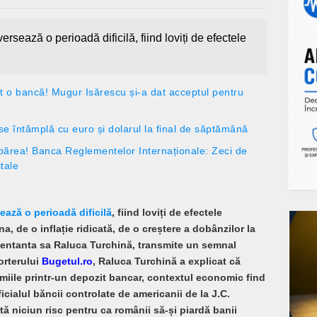
rsează o perioadă dificilă, fiind loviți de efectele
 o bancă! Mugur Isărescu și-a dat acceptul pentru
e întâmplă cu euro și dolarul la final de săptămână
ispărea! Banca Reglementelor Internaționale: Zeci de
tale
ează o perioadă dificilă
, fiind loviți de efectele
a, de o inflație ridicată, de o creștere a dobânzilor la
rezentanta sa Raluca Turchină, transmite un semnal
orterului
Bugetul.ro
, Raluca Turchină a explicat că
miile printr-un depozit bancar, contextul economic find
cialul băncii controlate de americanii de la J.C.
ă niciun risc pentru ca românii să-și piardă banii