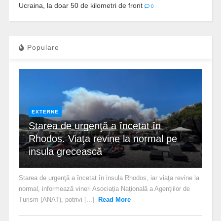
Ucraina, la doar 50 de kilometri de front
0
Populare
EXTERNE
Starea de urgenţă a încetat în
Rhodos. Viaţa revine la normal pe
insula grecească
Starea de urgenţă a încetat în insula Rhodos, iar viaţa revine la
normal, informează vineri Asociaţia Naţională a Agenţiilor de
Turism (ANAT), potrivi [...]
Read More