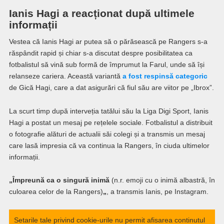
Ianis Hagi a reacționat după ultimele
informații
Vestea că Ianis Hagi ar putea să o părăsească pe Rangers s-a
răspândit rapid și chiar s-a discutat despre posibilitatea ca
fotbalistul să vină sub formă de împrumut la Farul, unde să își
relanseze cariera. Această variantă
a fost respinsă categoric
de Gică Hagi, care a dat asigurări că fiul său are viitor pe „Ibrox”.
La scurt timp după interveția tatălui său la Liga Digi Sport, Ianis
Hagi a postat un mesaj pe rețelele sociale. Fotbalistul a distribuit
o fotografie alături de actualii săi colegi și a transmis un mesaj
care lasă impresia că va continua la Rangers, în ciuda ultimelor
informații.
„Împreună ca o singură inimă
(n.r. emoji cu o inimă albastră, în
culoarea celor de la Rangers)
„
, a transmis Ianis, pe Instagram.
Setarile tale privind cookie-urile nu permit afisarea continutul