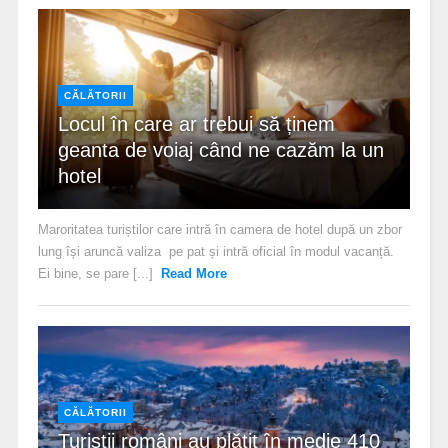
CĂLĂTORII
Locul în care ar trebui să ținem
geanta de voiaj când ne cazăm la un
hotel
Maroritatea turiștilor care intră în camera de hotel după un zbor
lung își aruncă valiza pe pat și intră oficial în modul vacanță.
Ei bine, se pare [...]
Read More
CĂLĂTORII
Turiștii români au plătit în medie 410