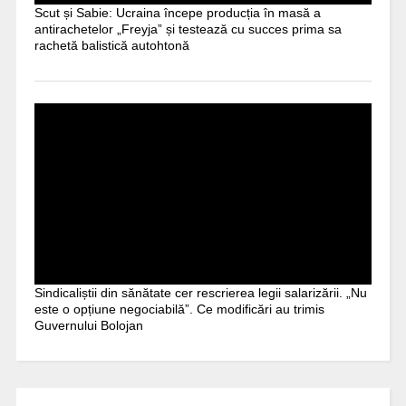
Scut și Sabie: Ucraina începe producția în masă a
antirachetelor „Freyja” și testează cu succes prima sa
rachetă balistică autohtonă
Sindicaliștii din sănătate cer rescrierea legii salarizării. „Nu
este o opțiune negociabilă”. Ce modificări au trimis
Guvernului Bolojan