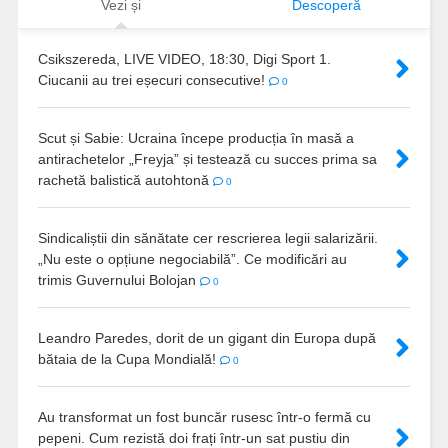
Vezi și
Descoperă
Csikszereda, LIVE VIDEO, 18:30, Digi Sport 1.
Ciucanii au trei eșecuri consecutive!
0
Scut și Sabie: Ucraina începe producția în masă a
antirachetelor „Freyja” și testează cu succes prima sa
rachetă balistică autohtonă
0
Sindicaliștii din sănătate cer rescrierea legii salarizării.
„Nu este o opțiune negociabilă”. Ce modificări au
trimis Guvernului Bolojan
0
Leandro Paredes, dorit de un gigant din Europa după
bătaia de la Cupa Mondială!
0
Au transformat un fost buncăr rusesc într-o fermă cu
pepeni. Cum rezistă doi frați într-un sat pustiu din