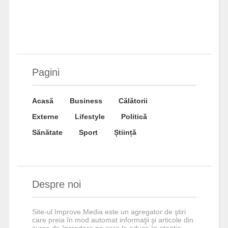
Pagini
Acasă
Business
Călătorii
Externe
Lifestyle
Politică
Sănătate
Sport
Știință
Despre noi
Site-ul Improve Media este un agregator de ştiri
care preia în mod automat informaţii şi articole din
surse de încredere pe care le aduce în atenţia