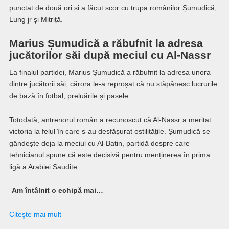
punctat de două ori și a făcut scor cu trupa românilor Șumudică,
Lung jr și Mitriță.
Marius Șumudică a răbufnit la adresa
jucătorilor săi după meciul cu Al-Nassr
La finalul partidei, Marius Șumudică a răbufnit la adresa unora
dintre jucătorii săi, cărora le-a reproșat că nu stăpânesc lucrurile
de bază în fotbal, preluările și pasele.
Totodată, antrenorul român a recunoscut că Al-Nassr a meritat
victoria la felul în care s-au desfășurat ostilitățile. Șumudică se
gândește deja la meciul cu Al-Batin, partidă despre care
tehnicianul spune că este decisivă pentru menținerea în prima
ligă a Arabiei Saudite.
”
Am întâlnit o echipă mai…
Citeşte mai mult