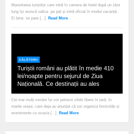
Maroritatea turiștilor care intră în camera de hotel după un zbor
lung își aruncă valiza pe pat și intră oficial în modul vacanță.
Ei bine, se pare [...]
Read More
CĂLĂTORII
Turiștii români au plătit în medie 410
lei/noapte pentru sejurul de Ziua
Națională. Ce destinații au ales
Cei mai mulți români își vor petrece zilele libere în țară, în
marile orașe, care deja au anunțat că vor organiza festivități și
evenimente cu ocazia [...]
Read More