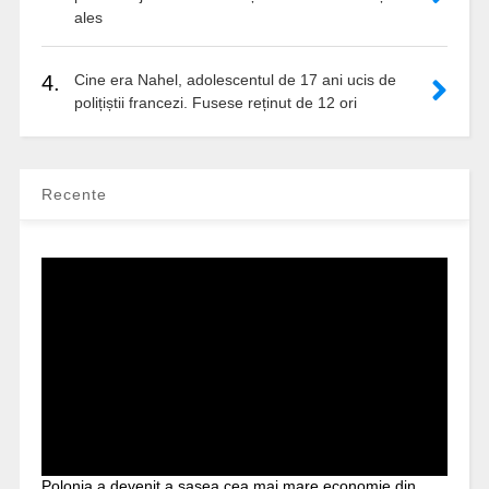
ales
4.
Cine era Nahel, adolescentul de 17 ani ucis de
polițiștii francezi. Fusese reținut de 12 ori
Recente
Polonia a devenit a șasea cea mai mare economie din