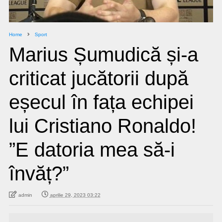
Home
Sport
Marius Șumudică și-a
criticat jucătorii după
eșecul în fața echipei
lui Cristiano Ronaldo!
”E datoria mea să-i
învăț?”
admin
aprilie 29, 2023 03:22