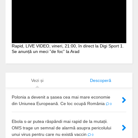
Rapid, LIVE VIDEO, vineri, 21:00, în direct la Digi Sport 1.
Se anunță un meci ”de foc” la Arad
Vezi și
Descoperă
Polonia a devenit a șasea cea mai mare economie
din Uniunea Europeană. Ce loc ocupă România
0
Ebola s-ar putea răspândi mai rapid de la mutații.
OMS trage un semnal de alarmă asupra pericolului
unui virus pentru care nu există vaccin
0