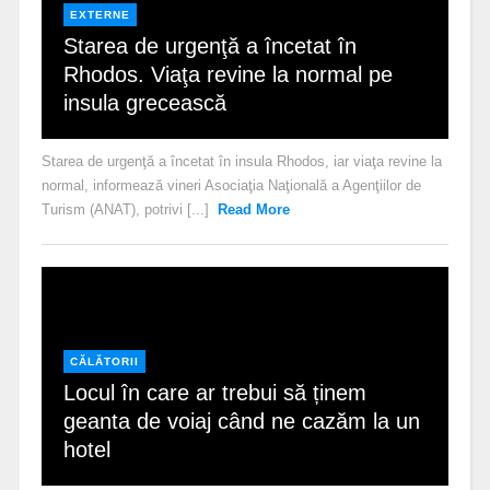
EXTERNE
Starea de urgenţă a încetat în
Rhodos. Viaţa revine la normal pe
insula grecească
Starea de urgenţă a încetat în insula Rhodos, iar viaţa revine la
normal, informează vineri Asociaţia Naţională a Agenţiilor de
Turism (ANAT), potrivi [...]
Read More
CĂLĂTORII
Locul în care ar trebui să ținem
geanta de voiaj când ne cazăm la un
hotel