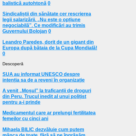
balistică autohtonă
0
Sindicaliștii din sănătate cer rescrierea
legii salarizării. „Nu este o opțiune
negociabilă”. Ce modificări au trimis
Guvernului Bolojan
0
Leandro Paredes, dorit de un gigant din
Europa după bătaia de la Cupa Mondială!
0
Descoperă
SUA au informat UNESCO despre
intenția sa de a reveni în organizație
A venit „Moșul” la traficanții de droguri
din Peru. Trucul inedit al unui polițist
pentru a-i prinde
Medicamentul care ar prelungi fertilitatea
femeilor cu cinci ani
Mihaela BILIC dezvăluie cum putem
mânca de toate, fără să ne îngrășăm.