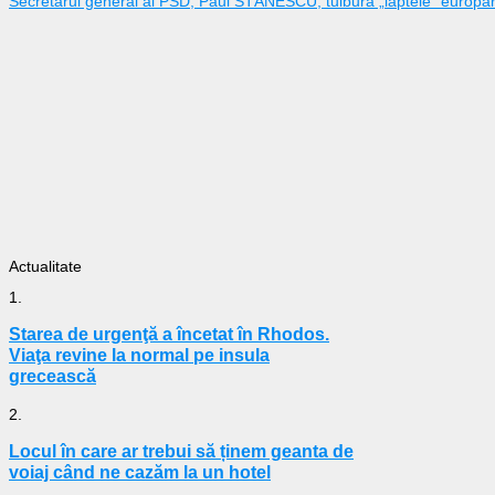
Secretarul general al PSD, Paul STĂNESCU, tulbură „laptele” euro
Actualitate
1.
Starea de urgenţă a încetat în Rhodos.
Viaţa revine la normal pe insula
grecească
2.
Locul în care ar trebui să ținem geanta de
voiaj când ne cazăm la un hotel