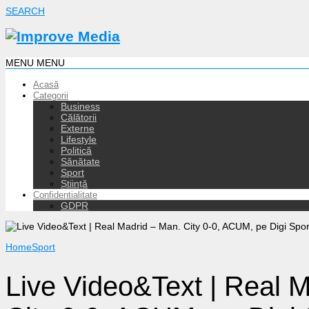
SEARCH
MENU
MENU
Acasă
Categorii
Business
Călătorii
Externe
Lifestyle
Politică
Sănătate
Sport
Știință
Confidentialitate
GDPR
Home
Sport
Live Video&Text | Real 