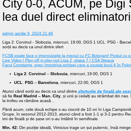
City 0-0, ACUM, pe Digi S
lea duel direct eliminator
admin
aprilie 9, 2024 21:48
Liga 2: Corvinul - Slobozia, miercuri, 19:00, DGS 1 UCL: PSG - Barce
sorții au decis ca unul dintre sfert
FCSB poate face o improvizație la meciul cu FC Botoșani! Postul cu
Live Video | Play-off și play-out Liga 2, etapa 7 | CSA Steaua
Farul Constanța, eșec împotriva echipei care a ocupat locul 4 în Polo
Liga 2
:
Corvinul
–
Slobozia
, miercuri, 19:00, DGS 1
UCL
:
PSG
–
Barcelona
, miercuri, 22:00, DGS 1
Atunci când sorții au decis ca unul dintre
sferturile de finală ale se
să fie
Real Madrid – Man. City
, și unii și ceilalți au strâmbat din nas.
la trofeu va rămâne acasă…
Până acum, cele două echipe s-au ciocnit de 10 ori în Liga Campionilo
Grupe, în sezonul 2012-2013, atunci când a fost 1-1 și 3-2 pentru Real
imi de finală și de șase ori s-au întâlnit în semifinale.
Min. 42:
Din poziție ideală, Vimicius trage un șut puternic, însă minge