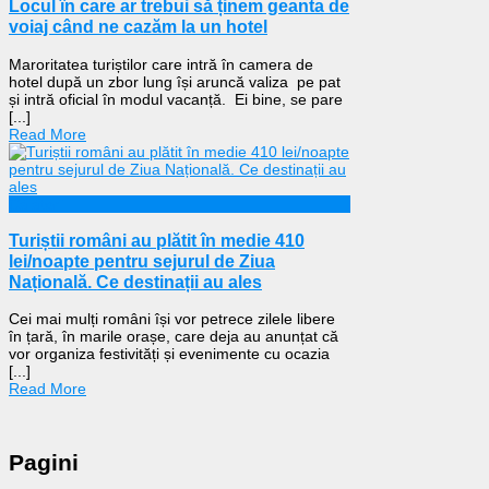
Locul în care ar trebui să ținem geanta de
voiaj când ne cazăm la un hotel
Maroritatea turiștilor care intră în camera de
hotel după un zbor lung își aruncă valiza pe pat
și intră oficial în modul vacanță. Ei bine, se pare
[...]
Read More
Călătorii
Turiștii români au plătit în medie 410
lei/noapte pentru sejurul de Ziua
Națională. Ce destinații au ales
Cei mai mulți români își vor petrece zilele libere
în țară, în marile orașe, care deja au anunțat că
vor organiza festivități și evenimente cu ocazia
[...]
Read More
Pagini