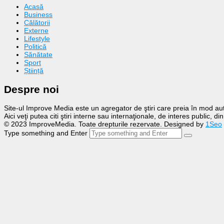
Acasă
Business
Călătorii
Externe
Lifestyle
Politică
Sănătate
Sport
Știință
Despre noi
Site-ul Improve Media este un agregator de ştiri care preia în mod auto
Aici veţi putea citi ştiri interne sau internaţionale, de interes public, d
© 2023 ImproveMedia. Toate drepturile rezervate. Designed by
1Seo
Type something and Enter