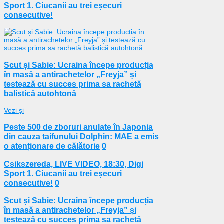
Sport 1. Ciucanii au trei eșecuri
consecutive!
Scut și Sabie: Ucraina începe producția
în masă a antirachetelor „Freyja” și
testează cu succes prima sa rachetă
balistică autohtonă
Vezi și
Peste 500 de zboruri anulate în Japonia
din cauza taifunului Dolphin: MAE a emis
o atenționare de călătorie
0
Csikszereda, LIVE VIDEO, 18:30, Digi
Sport 1. Ciucanii au trei eșecuri
consecutive!
0
Scut și Sabie: Ucraina începe producția
în masă a antirachetelor „Freyja” și
testează cu succes prima sa rachetă