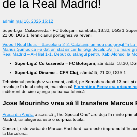
de la Real Madrid!
admin
mai 16, 2026 16:12
SuperLiga: Csikszereda - FC Botoșani, sâmbătă, 18:30, DGS 1 Super
21:00, DGS 1 Tehnicianul portughez va reveni,
Video | Real Betis – Barcelona 2-2. Catalanii, un nou pas greșit în La
Marius Șumudică i-a dat un sfat sincer lui Gigi Becali: „Ar fi o mare 
Real Madrid – Al-Hilal 1-1. Debut cu stângul pentru Xabi Alonso, la Mo
SuperLiga: Csikszereda – FC Botoșani
, sâmbătă, 18:30, DG
SuperLiga: Dinamo – CFR Cluj
, sâmbătă, 21:00, DGS 1
Tehnicianul portughez va reveni, astfel, pe Bernabeu după 13 ani, și
revoluție în lotul echipei, mai ales că
Florentino Perez era oricum ho
indiferent de cine ajunge pe banca tehnică.
Jose Mourinho vrea să îl transfere Marcus
Presa din Anglia
a scris că „The Special One” are deja în minte primul 
Madrid, iar alegerea este o surpriză totală.
Concret, este vorba de Marcus Rashford, care este împrumutat în a
la Barcelona.