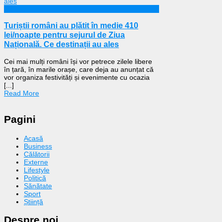
Călătorii
Turiștii români au plătit în medie 410
lei/noapte pentru sejurul de Ziua
Națională. Ce destinații au ales
Cei mai mulți români își vor petrece zilele libere
în țară, în marile orașe, care deja au anunțat că
vor organiza festivități și evenimente cu ocazia
[...]
Read More
Pagini
Acasă
Business
Călătorii
Externe
Lifestyle
Politică
Sănătate
Sport
Știință
Despre noi