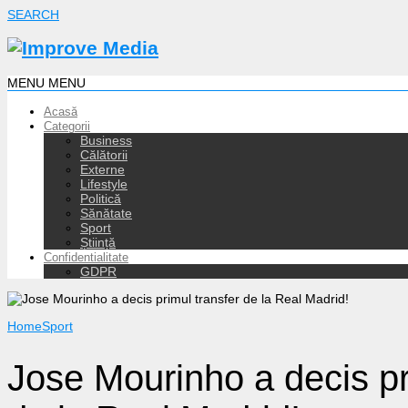
SEARCH
MENU
MENU
Acasă
Categorii
Business
Călătorii
Externe
Lifestyle
Politică
Sănătate
Sport
Știință
Confidentialitate
GDPR
Home
Sport
Jose Mourinho a decis pr