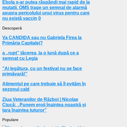
Ebola s-ar putea răspândi mai rapid de la
mutații. OMS trage un semnal de alarmă
asupra pericolului unui virus pentru care
nu există vaccin
0
Descoperă
Va CANDIDA sau nu Gabriela Firea la
Primăria Capitalei?
a „rupt” tăcerea, la o lună după ce a
semnat cu Legia
”Ai legătura, cu un festival nu se face
primăvară!”
Alimentul pe care trebuie să îl evităm în
sezonul cald
Ziua Veteranilor de Război | Nicolae
Ciucă: „Punem eroii înaintea noastră și
țara înaintea tuturor”
Populare