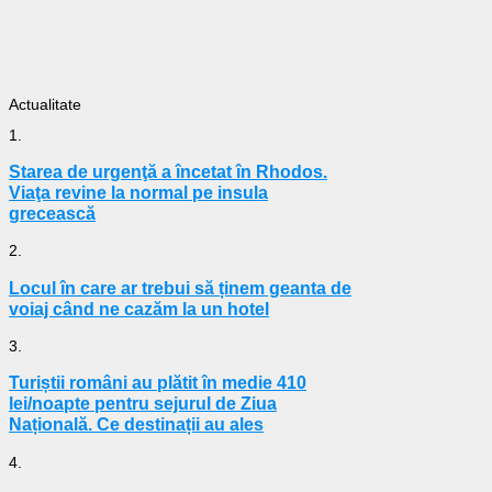
Actualitate
1.
Starea de urgenţă a încetat în Rhodos.
Viaţa revine la normal pe insula
grecească
2.
Locul în care ar trebui să ținem geanta de
voiaj când ne cazăm la un hotel
3.
Turiștii români au plătit în medie 410
lei/noapte pentru sejurul de Ziua
Națională. Ce destinații au ales
4.