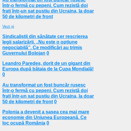
într-o fermă cu pepeni. Cum rezistă doi
frați într-un sat pustiu din Ucraina, la doar
50 de kilometri de front
Vezi și
Sindicaliștii din sănătate cer rescrierea
legii salarizării. „Nu este o opțiune
negociabilă”. Ce modificări au trimis
Guvernului Bolojan
0
Leandro Paredes, dorit de un gigant din
Europa după bătaia de la Cupa Mondială!
0
Au transformat un fost buncăr rusesc
într-o fermă cu pepeni. Cum rezistă doi
frați într-un sat pustiu din Ucraina, la doar
50 de kilometri de front
0
Polonia a devenit a șasea cea mai mare
economie din Uniunea Europeană. Ce
loc ocupă România
0