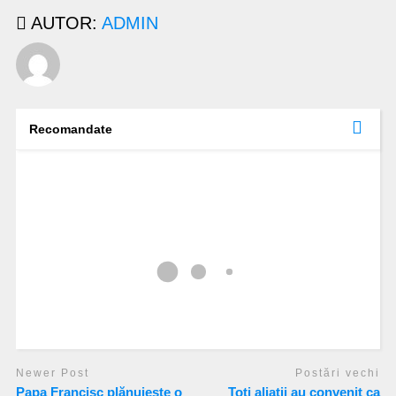
AUTOR:
ADMIN
Recomandate
Newer Post
Postări vechi
Papa Francisc plănuiește o
Toți aliații au convenit ca