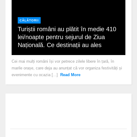
CĂLĂTORII
Turiștii români au plătit în medie 410
lei/noapte pentru sejurul de Ziua
Națională. Ce destinații au ales
Cei mai mulți români își vor petrece zilele libere în țară, în
marile orașe, care deja au anunțat că vor organiza festivități și
evenimente cu ocazia [...]
Read More