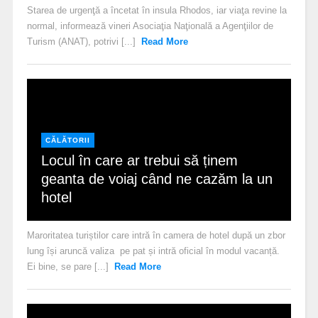
Starea de urgenţă a încetat în insula Rhodos, iar viaţa revine la
normal, informează vineri Asociaţia Naţională a Agenţiilor de
Turism (ANAT), potrivi [...]
Read More
CĂLĂTORII
Locul în care ar trebui să ținem
geanta de voiaj când ne cazăm la un
hotel
Maroritatea turiștilor care intră în camera de hotel după un zbor
lung își aruncă valiza pe pat și intră oficial în modul vacanță.
Ei bine, se pare [...]
Read More