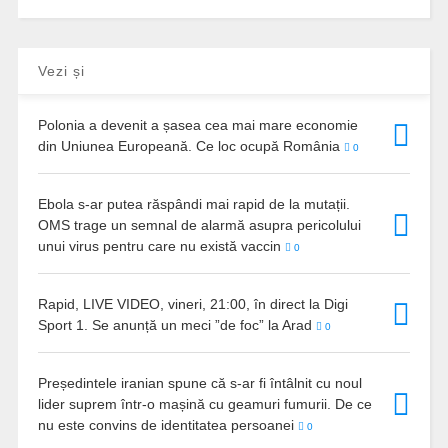
Vezi și
Polonia a devenit a șasea cea mai mare economie
din Uniunea Europeană. Ce loc ocupă România
0
Ebola s-ar putea răspândi mai rapid de la mutații.
OMS trage un semnal de alarmă asupra pericolului
unui virus pentru care nu există vaccin
0
Rapid, LIVE VIDEO, vineri, 21:00, în direct la Digi
Sport 1. Se anunță un meci ”de foc” la Arad
0
Președintele iranian spune că s-ar fi întâlnit cu noul
lider suprem într-o mașină cu geamuri fumurii. De ce
nu este convins de identitatea persoanei
0