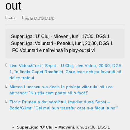
out
admin
aprilie 24, 2023 11:03
SuperLiga: 'U' Cluj - Mioveni, luni, 17:30, DGS 1
SuperLiga: Voluntari - Petrolul, luni, 20:30, DGS 1
FC Voluntari e neînvinsă în play-out și vi
Live Video&Text | Sepsi – U Cluj, Live Video, 20:30, DGS
1, în finala Cupei României. Care este echipa favorită să
ridice trofeul
Mircea Lucescu s-a decis în privința viitorului său ca
antrenor: ”Nu știu cum poate să o facă!”
Florin Prunea a dat verdictul, imediat după Sepsi –
Bodo/Glimt: ”Cel mai bun transfer care s-a făcut la noi”
SuperLiga: ‘U’ Cluj – Mioveni
, luni, 17:30, DGS 1