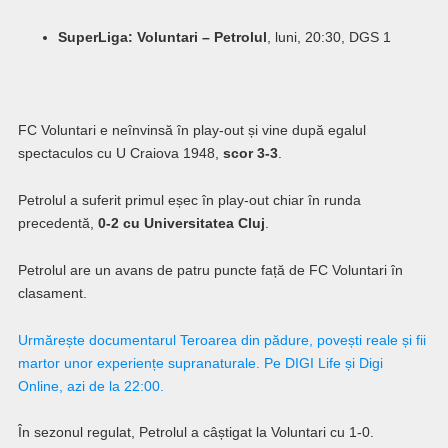
SuperLiga: Voluntari – Petrolul
, luni, 20:30, DGS 1
FC Voluntari e neînvinsă în play-out și vine după egalul
spectaculos cu U Craiova 1948,
scor 3-3
.
Petrolul a suferit primul eșec în play-out chiar în runda
precedentă,
0-2 cu Universitatea Cluj
.
Petrolul are un avans de patru puncte față de FC Voluntari în
clasament.
Urmărește documentarul Teroarea din pădure, povești reale și fii
martor unor experiențe supranaturale. Pe DIGI Life și Digi
Online, azi de la 22:00.
În sezonul regulat, Petrolul a câștigat la Voluntari cu 1-0.