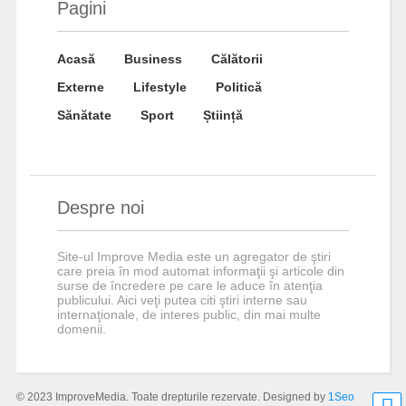
Pagini
Acasă
Business
Călătorii
Externe
Lifestyle
Politică
Sănătate
Sport
Știință
Despre noi
Site-ul Improve Media este un agregator de ştiri
care preia în mod automat informaţii şi articole din
surse de încredere pe care le aduce în atenţia
publicului. Aici veţi putea citi ştiri interne sau
internaţionale, de interes public, din mai multe
domenii.
© 2023 ImproveMedia. Toate drepturile rezervate. Designed by
1Seo