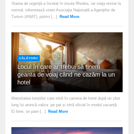
Starea de urgenţă a încetat în insula Rhodos, iar viaţa revine la
normal, informează vineri Asociaţia Naţională a Agenţiilor de
Turism (ANAT), potrivi [...]
Read More
CĂLĂTORII
Locul în care ar trebui să ținem
geanta de voiaj când ne cazăm la un
hotel
Maroritatea turiștilor care intră în camera de hotel după un zbor
lung își aruncă valiza pe pat și intră oficial în modul vacanță.
Ei bine, se pare [...]
Read More