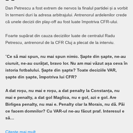
Dan Petrescu a fost extrem de nervos la finalul partidei și a vorbit
în termeni duri la adresa arbitrajului. Antrenorul ardelenilor crede
că unele decizii din play-off au fost luate împotriva CFR-ului.
Foarte supărat din cauza deciziilor luate de centralul Radu
Petrescu, antrenorul de la CFR Cluj a plecat de la interviu.
”
Ce să mai spun, nu mai spun nimic. Șapte din șapte, ne-au
ciuruit, ne-au curățat, bravo lor. Nu am mai văzut așa ceva în
istoria fotbalului. Șapte din șapte? Toate deciziile VAR,
șapte din șapte, împotriva lui CFR?
A dat roșu, nu mai e roșu, a dat penalty la Constanța, nu
mai e penalty, a dat gol Maglica, nu e gol, azi e gol. Are
Birligea penalty, nu mai e. Penalty clar la Morais, nu dă. Păi
ce facem domnilor? Cu VAR-ul ne-au făcut praf. Interesul e
să…
Citeşte mai mult