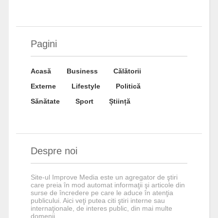
Pagini
Acasă
Business
Călătorii
Externe
Lifestyle
Politică
Sănătate
Sport
Știință
Despre noi
Site-ul Improve Media este un agregator de ştiri
care preia în mod automat informaţii şi articole din
surse de încredere pe care le aduce în atenţia
publicului. Aici veţi putea citi ştiri interne sau
internaţionale, de interes public, din mai multe
domenii.