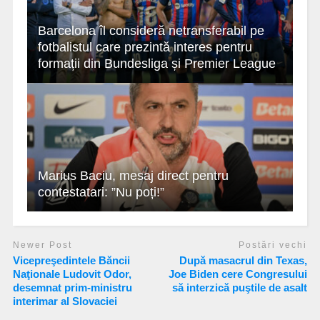
Barcelona îl consideră netransferabil pe
fotbalistul care prezintă interes pentru
formații din Bundesliga și Premier League
Marius Baciu, mesaj direct pentru
contestatari: ”Nu poți!”
Newer Post
Postări vechi
Vicepreşedintele Băncii
După masacrul din Texas,
Naţionale Ludovit Odor,
Joe Biden cere Congresului
desemnat prim-ministru
să interzică puştile de asalt
interimar al Slovaciei