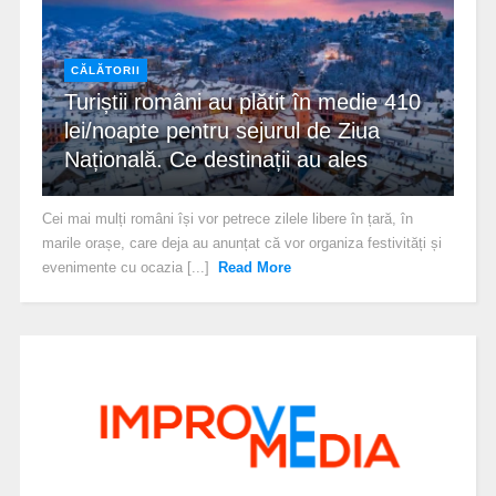
CĂLĂTORII
Turiștii români au plătit în medie 410
lei/noapte pentru sejurul de Ziua
Națională. Ce destinații au ales
Cei mai mulți români își vor petrece zilele libere în țară, în
marile orașe, care deja au anunțat că vor organiza festivități și
evenimente cu ocazia [...]
Read More