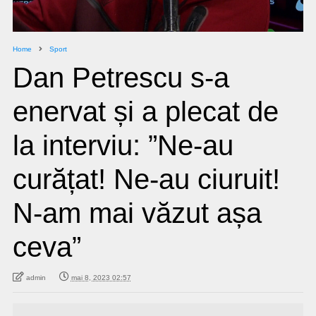
Home
Sport
Dan Petrescu s-a
enervat și a plecat de
la interviu: ”Ne-au
curățat! Ne-au ciuruit!
N-am mai văzut așa
ceva”
admin
mai 8, 2023 02:57