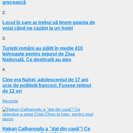
grecească
2.
Locul în care ar trebui să ținem geanta de
voiaj când ne cazăm la un hotel
3.
Turiștii români au plătit în medie 410
lei/noapte pentru sejurul de Ziua
Națională. Ce destinații au ales
4.
Cine era Nahel, adolescentul de 17 ani
ucis de polițiștii francezi. Fusese reținut
de 12 ori
Recente
Hakan Calhanoglu a ”dat din casă”! Ce