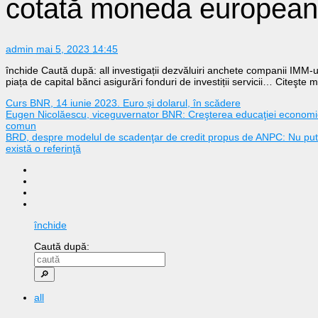
cotată moneda europea
admin
mai 5, 2023 14:45
închide Caută după: all investigații dezvăluiri anchete companii IMM-uri
piața de capital bănci asigurări fonduri de investiții servicii… Citeşte 
Curs BNR, 14 iunie 2023. Euro și dolarul, în scădere
Eugen Nicolăescu, viceguvernator BNR: Creşterea educaţiei economice
comun
BRD, despre modelul de scadenţar de credit propus de ANPC: Nu putem
există o referinţă
închide
Caută după:
all