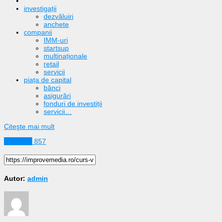
investigații
dezvăluiri
anchete
companii
IMM-uri
startsup
multinaționale
retail
servicii
piața de capital
bănci
asigurări
fonduri de investiții
servicii…
Citeşte mai mult
Business
857
Autor:
admin