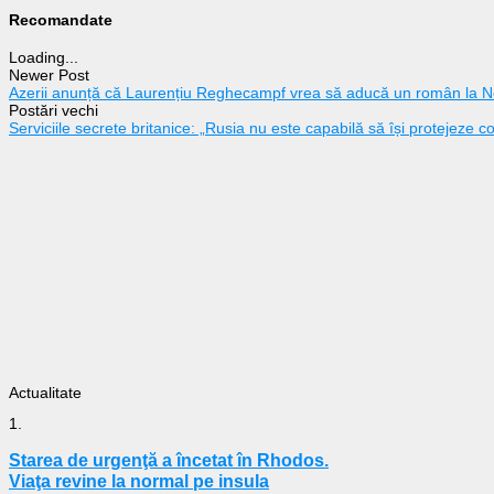
Recomandate
Loading...
Newer Post
Azerii anunță că Laurențiu Reghecampf vrea să aducă un român la N
Postări vechi
Serviciile secrete britanice: „Rusia nu este capabilă să își protejeze c
Actualitate
1.
Starea de urgenţă a încetat în Rhodos.
Viaţa revine la normal pe insula