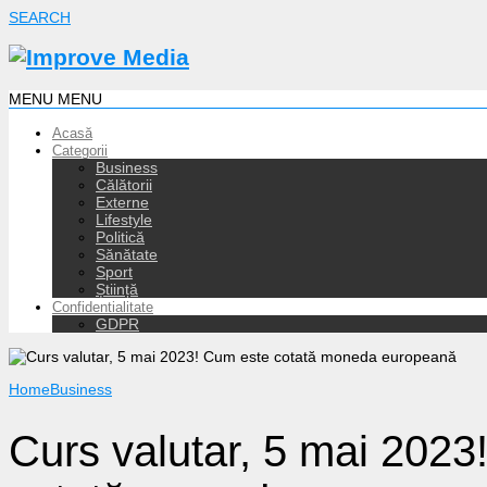
SEARCH
MENU
MENU
Acasă
Categorii
Business
Călătorii
Externe
Lifestyle
Politică
Sănătate
Sport
Știință
Confidentialitate
GDPR
Home
Business
Curs valutar, 5 mai 2023