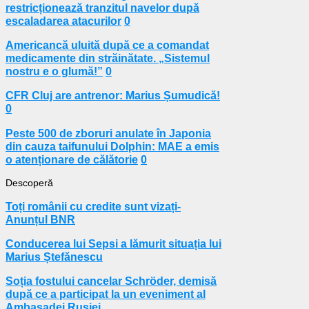
restricționează tranzitul navelor după
escaladarea atacurilor
0
Americancă uluită după ce a comandat
medicamente din străinătate. „Sistemul
nostru e o glumă!”
0
CFR Cluj are antrenor: Marius Șumudică!
0
Peste 500 de zboruri anulate în Japonia
din cauza taifunului Dolphin: MAE a emis
o atenționare de călătorie
0
Descoperă
Toți românii cu credite sunt vizați-
Anunțul BNR
Conducerea lui Sepsi a lămurit situația lui
Marius Ștefănescu
Soția fostului cancelar Schröder, demisă
după ce a participat la un eveniment al
Ambasadei Rusiei