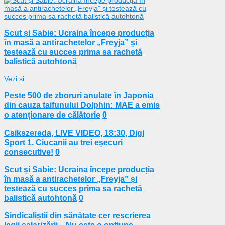
Scut și Sabie: Ucraina începe producția
în masă a antirachetelor „Freyja” și
testează cu succes prima sa rachetă
balistică autohtonă
Vezi și
Peste 500 de zboruri anulate în Japonia
din cauza taifunului Dolphin: MAE a emis
o atenționare de călătorie
0
Csikszereda, LIVE VIDEO, 18:30, Digi
Sport 1. Ciucanii au trei eșecuri
consecutive!
0
Scut și Sabie: Ucraina începe producția
în masă a antirachetelor „Freyja” și
testează cu succes prima sa rachetă
balistică autohtonă
0
Sindicaliștii din sănătate cer rescrierea