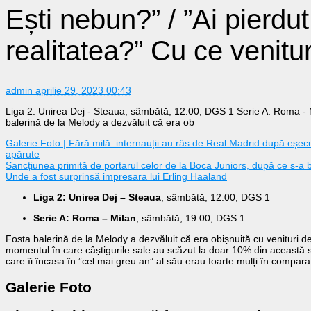
Ești nebun?” / ”Ai pierdut
realitatea?” Cu ce venitur
admin
aprilie 29, 2023 00:43
Liga 2: Unirea Dej - Steaua, sâmbătă, 12:00, DGS 1 Serie A: Roma -
balerină de la Melody a dezvăluit că era ob
Galerie Foto | Fără milă: internauții au râs de Real Madrid după eșec
apărute
Sancțiunea primită de portarul celor de la Boca Juniors, după ce s-a b
Unde a fost surprinsă impresara lui Erling Haaland
Liga 2: Unirea Dej – Steaua
, sâmbătă, 12:00, DGS 1
Serie A: Roma – Milan
, sâmbătă, 19:00, DGS 1
Fosta balerină de la Melody a dezvăluit că era obișnuită cu venituri d
momentul în care câștigurile sale au scăzut la doar 10% din această s
care îi încasa în ”cel mai greu an” al său erau foarte mulți în compar
Galerie Foto