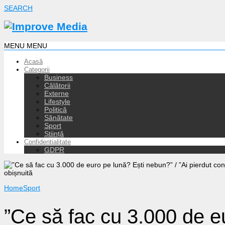
SEARCH
MENU
MENU
Acasă
Categorii
Business
Călătorii
Externe
Lifestyle
Politică
Sănătate
Sport
Știință
Confidentialitate
GDPR
Home
Sport
”Ce să fac cu 3.000 de e