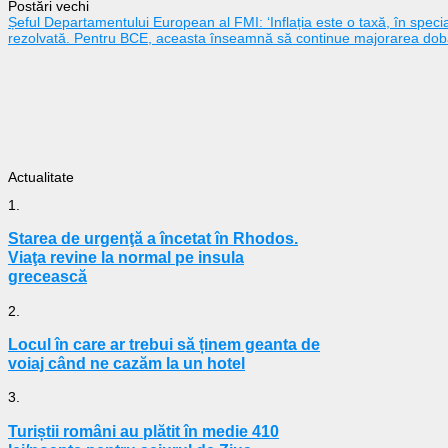
Postări vechi
Șeful Departamentului European al FMI: ‘Inflația este o taxă, în special
rezolvată. Pentru BCE, aceasta înseamnă să continue majorarea dobâ
Actualitate
1.
Starea de urgenţă a încetat în Rhodos.
Viaţa revine la normal pe insula
grecească
2.
Locul în care ar trebui să ținem geanta de
voiaj când ne cazăm la un hotel
3.
Turiștii români au plătit în medie 410