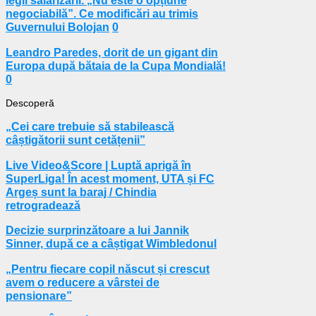
legii salarizării. „Nu este o opțiune
negociabilă”. Ce modificări au trimis
Guvernului Bolojan
0
Leandro Paredes, dorit de un gigant din
Europa după bătaia de la Cupa Mondială!
0
Descoperă
„Cei care trebuie să stabilească
câștigătorii sunt cetățenii”
Live Video&Score | Luptă aprigă în
SuperLiga! În acest moment, UTA și FC
Argeș sunt la baraj / Chindia
retrogradează
Decizie surprinzătoare a lui Jannik
Sinner, după ce a câștigat Wimbledonul
„Pentru fiecare copil născut și crescut
avem o reducere a vârstei de
pensionare”