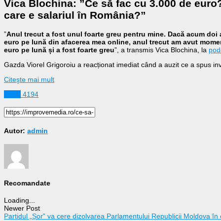
Vica Blochina: ”Ce să fac cu 3.000 de euro?”
care e salariul în România?”
”
Anul trecut a fost unul foarte greu pentru mine. Dacă acum doi 
euro pe lună din afacerea mea online, anul trecut am avut mome
euro pe lună și a fost foarte greu
”, a transmis Vica Blochina, la
pod
Gazda Viorel Grigoroiu a reacționat imediat când a auzit ce a spus invi
Citeşte mai mult
Sport
4194
Autor:
admin
Recomandate
Loading...
Newer Post
Partidul „Șor” va cere dizolvarea Parlamentului Republicii Moldova în 