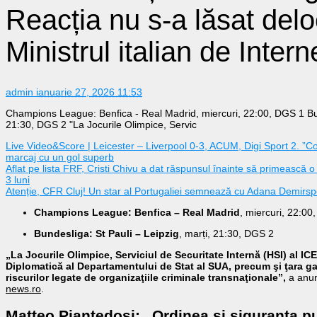
Reacția nu s-a lăsat delo
Ministrul italian de Inter
admin
ianuarie 27, 2026 11:53
Champions League: Benfica - Real Madrid, miercuri, 22:00, DGS 1 Bund
21:30, DGS 2 "La Jocurile Olimpice, Servic
Live Video&Score | Leicester – Liverpool 0-3, ACUM, Digi Sport 2. ”C
marcaj cu un gol superb
Aflat pe lista FRF, Cristi Chivu a dat răspunsul înainte să primească
3 luni
Atenție, CFR Cluj! Un star al Portugaliei semnează cu Adana Demirsp
Champions League: Benfica – Real Madrid
, miercuri, 22:00
Bundesliga: St Pauli – Leipzig
, marți, 21:30, DGS 2
„La Jocurile Olimpice, Serviciul de Securitate Internă (HSI) al ICE
Diplomatică al Departamentului de Stat al SUA, precum şi ţara gaz
riscurilor legate de organizaţiile criminale transnaţionale”,
a anun
news.ro
.
Matteo Piantedosi
: „
Ordinea şi siguranţa pub