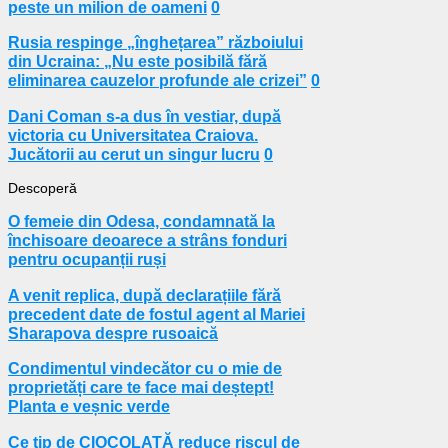
peste un milion de oameni
0
Rusia respinge „înghețarea” războiului
din Ucraina: „Nu este posibilă fără
eliminarea cauzelor profunde ale crizei”
0
Dani Coman s-a dus în vestiar, după
victoria cu Universitatea Craiova.
Jucătorii au cerut un singur lucru
0
Descoperă
O femeie din Odesa, condamnată la
închisoare deoarece a strâns fonduri
pentru ocupanții ruși
A venit replica, după declarațiile fără
precedent date de fostul agent al Mariei
Sharapova despre rusoaică
Condimentul vindecător cu o mie de
proprietăți care te face mai deștept!
Planta e veșnic verde
Ce tip de CIOCOLATĂ reduce riscul de