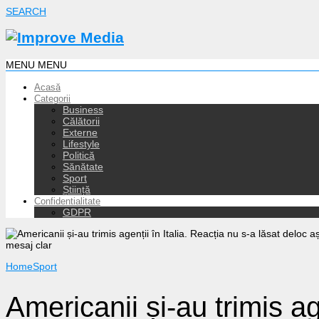
SEARCH
MENU
MENU
Acasă
Categorii
Business
Călătorii
Externe
Lifestyle
Politică
Sănătate
Sport
Știință
Confidentialitate
GDPR
Home
Sport
Americanii și-au trimis age