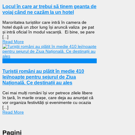
Locul în care ar trebui să ținem geanta de
voiaj când ne cazăm la un hotel
Maroritatea turiștilor care intră în camera de
hotel după un zbor lung își aruncă valiza pe pat
și intră oficial în modul vacanță. Ei bine, se pare
[...]
Read More
Călătorii
Turiștii români au plătit în medie 410
lei/noapte pentru sejurul de Ziua
Națională. Ce destinații au ales
Cei mai mulți români își vor petrece zilele libere
în țară, în marile orașe, care deja au anunțat că
vor organiza festivități și evenimente cu ocazia
[...]
Read More
Pagini