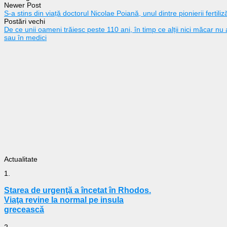
Newer Post
S-a stins din viață doctorul Nicolae Poiană, unul dintre pionierii fertiliz
Postări vechi
De ce unii oameni trăiesc peste 110 ani, în timp ce alții nici măcar n
sau în medici
Actualitate
1.
Starea de urgenţă a încetat în Rhodos.
Viaţa revine la normal pe insula
grecească
2.