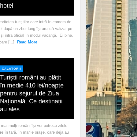
hotel
oritatea turiștilor care intră în camera de
el după un zbor lung își aruncă valiza pe
 și intră oficial în modul vacanță. Ei bine,
pare [...]
Read More
CĂLĂTORII
Turiștii români au plătit
în medie 410 lei/noapte
pentru sejurul de Ziua
Națională. Ce destinații
au ales
 mai mulți români își vor petrece zilele
ere în țară, în marile orașe, care deja au