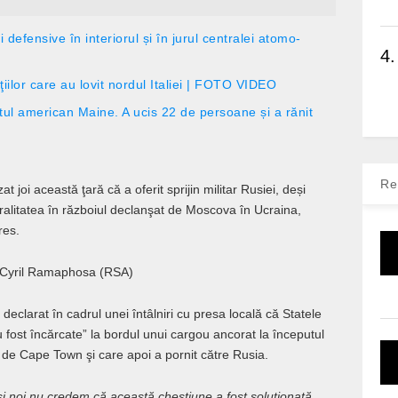
i defensive în interiorul și în jurul centralei atomo-
4.
ţiilor care au lovit nordul Italiei | FOTO VIDEO
atul american Maine. A ucis 22 de persoane și a rănit
Re
joi această ţară că a oferit sprijin militar Rusiei, deși
tralitatea în războiul declanşat de Moscova în Ucraina,
res.
e Cyril Ramaphosa (RSA)
larat în cadrul unei întâlniri cu presa locală că Statele
 fost încărcate” la bordul unui cargou ancorat la începutul
e de Cape Town şi care apoi a pornit către Rusia.
i noi nu credem că această chestiune a fost soluţionată.