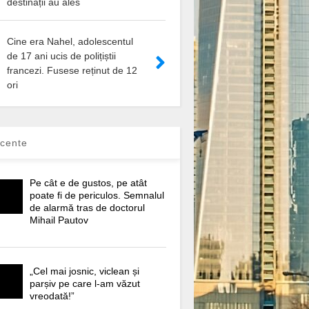
destinații au ales
Cine era Nahel, adolescentul
de 17 ani ucis de polițiștii
francezi. Fusese reținut de 12
ori
cente
Pe cât e de gustos, pe atât
poate fi de periculos. Semnalul
de alarmă tras de doctorul
Mihail Pautov
„Cel mai josnic, viclean și
parșiv pe care l-am văzut
vreodată!”