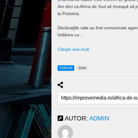
Am dori ca Africa de Sud să înceapă să pr
la Pretotria.
Declaraţiile sale au fost comunicate agen
întâlnire cu…
Citeşte mai mult
Externe
3096
AUTOR:
ADMIN