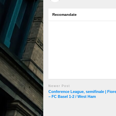
Recomandate
Newer Post
Conference League, semifinale | Fior
– FC Basel 1-2 / West Ham