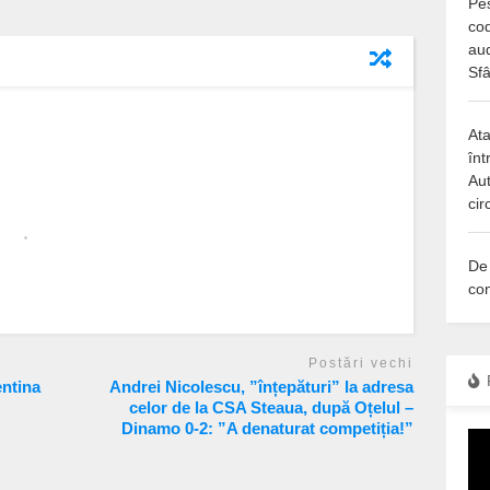
Pes
co
aud
Sfâ
Ata
înt
Aut
cir
De
con
Postări vechi
entina
Andrei Nicolescu, ”înțepături” la adresa
celor de la CSA Steaua, după Oțelul –
Dinamo 0-2: ”A denaturat competiția!”