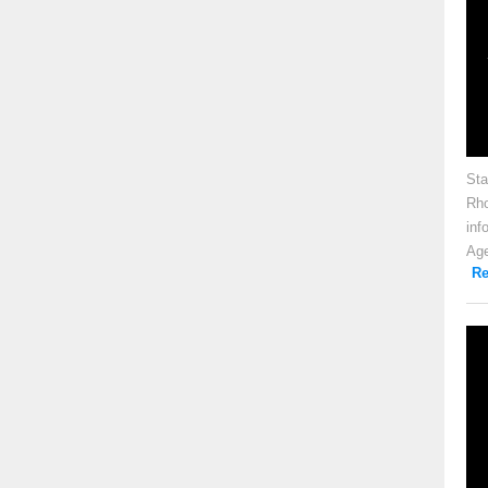
Sta
Rho
inf
Age
Re