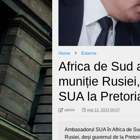
Home
Externe
Africa de Sud a
muniție Rusie
SUA la Pretori
admin
mai 12, 2023 00:07
Ambasadorul SUA în Africa de Sud a 
Rusiei, deși guvernul de la Pretori