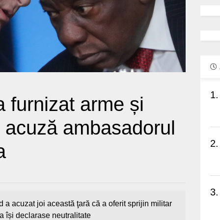
1.
 furnizat arme și
i, acuză ambasadorul
2.
a
3.
acuzat joi această ţară că a oferit sprijin militar
a își declarase neutralitate