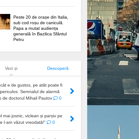
Peste 20 de orașe din Italia,
sub cod roșu de caniculă.
Papa a mutat audiența
generală în Bazilica Sfântul
Petru
Vezi și
Descoperă
cât e de gustos, pe atât poate fi
 periculos. Semnalul de alarmă
s de doctorul Mihail Pautov
0
l mai josnic, viclean și parșiv pe
e l-am văzut vreodată!”
0