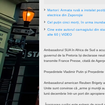
Martori: Armata rusă a instalat poziți
electrice din Zaporojie
Cel puțin cinci morți, în urma inunda
Cine este autorul carnagiului din st
alte 60 | VIDEO
Ambasadorul SUA în Africa de Sud a acuzat 
guvernul de la Pretoria își declarase neu
transmite France Presse, citată de Agerp
Președintele Vladimir Putin și Președint
Ambasadorul american Reuben Brigety a dec
Unite sunt convinse că „arme şi muniţii au
lunii decembrie într-un port din apropier
„Înarmarea ruşilor este extrem de gravă ş