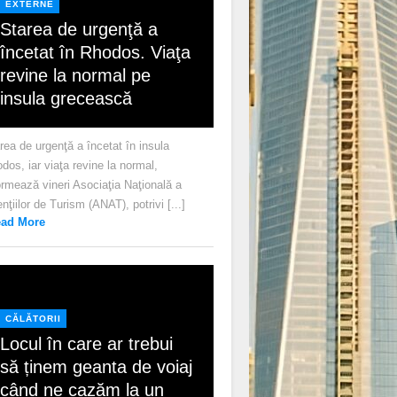
EXTERNE
Starea de urgenţă a
încetat în Rhodos. Viaţa
revine la normal pe
insula grecească
rea de urgenţă a încetat în insula
dos, iar viaţa revine la normal,
ormează vineri Asociaţia Naţională a
nţiilor de Turism (ANAT), potrivi [...]
ad More
CĂLĂTORII
Locul în care ar trebui
să ținem geanta de voiaj
când ne cazăm la un