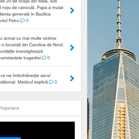
te 20 de orașe din Italia, sub
d roșu de caniculă. Papa a mutat
iența generală în Bazilica
ntul Petru
0
c armat cu mai multe victime
r-o locuință din Carolina de Nord.
oritățile investighează
cumstanțele tragediei
0
 ce ne îmbolnăvește aerul
diționat. Medicul explică
0
Populare