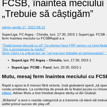
FCSB, înaintea meciului 
„Trebuie să câștigăm”
admin
aprilie 17, 2023 08:12
SuperLiga: FC Argeș - Chindia, luni, 17:30, DGS 1 SuperLiga: FCSB -
ferm înaintea meciului cu FCSBRapid a a
”Toată lumea discută cu el!” Ce eforturi face FRF pentru ca Umit Ak
”Am o programare la medic!”
Sorin Cârțu l-a criticat dur pe ”cel mai bun fotbalist al campionatului”:
SuperLiga: FC Argeș – Chindia
, luni, 17:30, DGS 1
SuperLiga: FCSB – Farul
, luni, 20:30, DGS 1
Mutu, mesaj ferm înaintea meciului cu FCS
Rapid a ajuns la 6 meciuri fără victorie, însă giuleștenii speră „să sp
runda următoare. La conferința de presă de la finalul jocului cu Unive
olteni
, Adrian Mutu a fost întrebat despre derby-ul din Giulești.
„Briliantul” a avut o reacție categorică și a transmis că elevii săi treb
astfel primul succes din play-off.