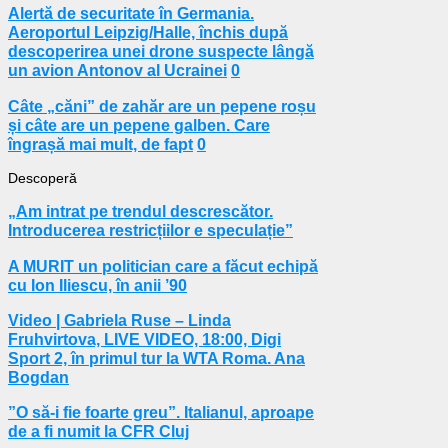
Alertă de securitate în Germania.
Aeroportul Leipzig/Halle, închis după
descoperirea unei drone suspecte lângă
un avion Antonov al Ucrainei
0
Câte „căni” de zahăr are un pepene roșu
și câte are un pepene galben. Care
îngrașă mai mult, de fapt
0
Descoperă
„Am intrat pe trendul descrescător.
Introducerea restricțiilor e speculație”
A MURIT un politician care a făcut echipă
cu Ion Iliescu, în anii ’90
Video | Gabriela Ruse – Linda
Fruhvirtova, LIVE VIDEO, 18:00, Digi
Sport 2, în primul tur la WTA Roma. Ana
Bogdan
”O să-i fie foarte greu”. Italianul, aproape
de a fi numit la CFR Cluj