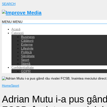
SEARCH
MENU
MENU
Acasă
Categorii
Business
Călătorii
Externe
Lifestyle
Politică
Sănătate
Sport
Știință
Confidentialitate
GDPR
Home
Sport
Adrian Mutu i-a pus gând 