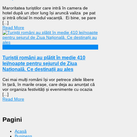
Maroritatea turiștilor care intră în camera de
hotel după un zbor lung își aruncă valiza pe pat
și intră oficial în modul vacanță. Ei bine, se pare
[...]
Read More
Călătorii
Turiștii români au plătit în medie 410
lei/noapte pentru sejurul de Ziua
Națională. Ce destinații au ales
Cei mai mulți români își vor petrece zilele libere
în țară, în marile orașe, care deja au anunțat că
vor organiza festivități și evenimente cu ocazia
[...]
Read More
Pagini
Acasă
Business