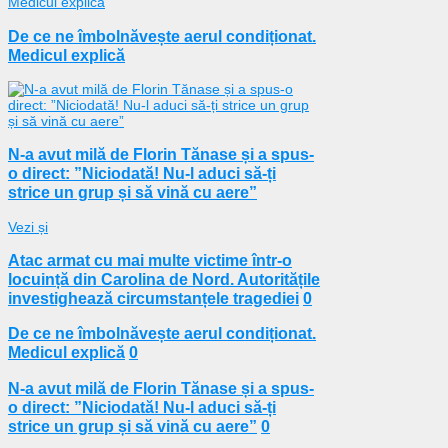
De ce ne îmbolnăvește aerul condiționat.
Medicul explică
N-a avut milă de Florin Tănase și a spus-
o direct: ”Niciodată! Nu-l aduci să-ți
strice un grup și să vină cu aere”
Vezi și
Atac armat cu mai multe victime într-o
locuință din Carolina de Nord. Autoritățile
investighează circumstanțele tragediei
0
De ce ne îmbolnăvește aerul condiționat.
Medicul explică
0
N-a avut milă de Florin Tănase și a spus-
o direct: ”Niciodată! Nu-l aduci să-ți
strice un grup și să vină cu aere”
0