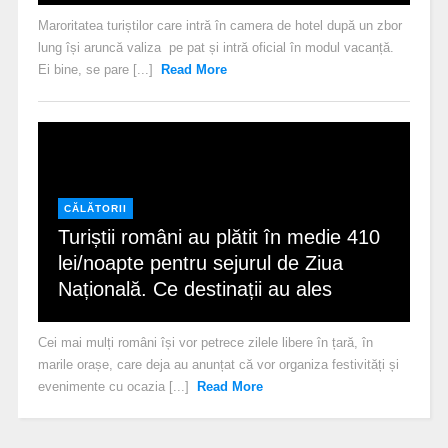
Maroritatea turiștilor care intră în camera de hotel după un zbor
lung își aruncă valiza pe pat și intră oficial în modul vacanță.
Ei bine, se pare [...]
Read More
CĂLĂTORII
Turiștii români au plătit în medie 410
lei/noapte pentru sejurul de Ziua
Națională. Ce destinații au ales
Cei mai mulți români își vor petrece zilele libere în țară, în
marile orașe, care deja au anunțat că vor organiza festivități și
evenimente cu ocazia [...]
Read More