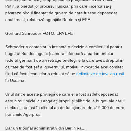
Putin, a pierdut joi procesul judiciar prin care încerca să-şi
păstreze biroul finanţat de guvern de care fusese deposedat
anul trecut, relatează agenţiile Reuters şi EFE.
Gerhard Schroeder FOTO: EPA EFE
Schroeder a contestat în instanţă o decizie a comitetului pentru
buget al Bundestagului (camera inferioară a parlamentului
federal german) de a-i retrage privilegiile la care avea dreptul în
calitate de fost şef al guvernului, motivul invocat de acel comitet
fiind că fostul cancelar a refuzat să se
delimiteze de invazia rusă
în Ucraina.
Unul dintre aceste privilegii de care el a fost astfel deposedat
este biroul oficial cu angajaţi proprii şi plătit de la buget, ale cărui
cheltuieli au fost în ultimul an de funcţionare de 419.000 de euro,
transmite Agerpres.
Dar un tribunal administrativ din Berlin i-a…