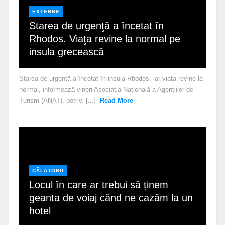
EXTERNE
Starea de urgenţă a încetat în
Rhodos. Viaţa revine la normal pe
insula grecească
Starea de urgenţă a încetat în insula Rhodos, iar viaţa revine la
normal, informează vineri Asociaţia Naţională a Agenţiilor de
Turism (ANAT), potrivi [...]
Read More
CĂLĂTORII
Locul în care ar trebui să ținem
geanta de voiaj când ne cazăm la un
hotel