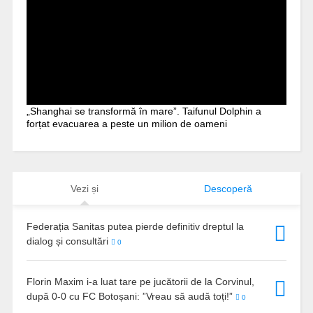
„Shanghai se transformă în mare”. Taifunul Dolphin a
forțat evacuarea a peste un milion de oameni
Vezi și
Descoperă
Federația Sanitas putea pierde definitiv dreptul la
dialog și consultări
0
Florin Maxim i-a luat tare pe jucătorii de la Corvinul,
după 0-0 cu FC Botoșani: ”Vreau să audă toți!”
0