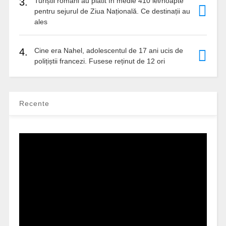
3.
Turiștii români au plătit în medie 410 lei/noapte
pentru sejurul de Ziua Națională. Ce destinații au
ales
4.
Cine era Nahel, adolescentul de 17 ani ucis de
polițiștii francezi. Fusese reținut de 12 ori
Recente